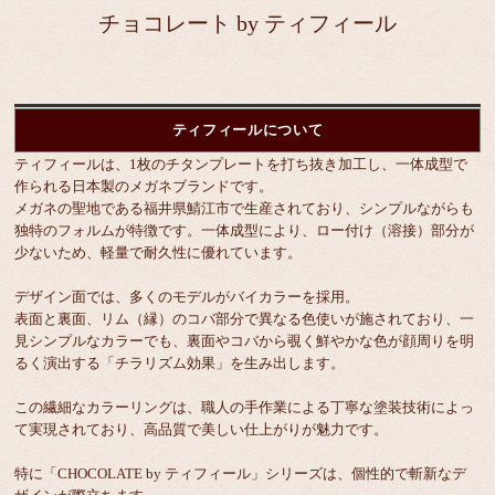
チョコレート by ティフィール
ティフィールについて
ティフィールは、1枚のチタンプレートを打ち抜き加工し、一体成型で
作られる日本製のメガネブランドです。
メガネの聖地である福井県鯖江市で生産されており、シンプルながらも
独特のフォルムが特徴です。一体成型により、ロー付け（溶接）部分が
少ないため、軽量で耐久性に優れています。
デザイン面では、多くのモデルがバイカラーを採用。
表面と裏面、リム（縁）のコバ部分で異なる色使いが施されており、一
見シンプルなカラーでも、裏面やコバから覗く鮮やかな色が顔周りを明
るく演出する「チラリズム効果」を生み出します。
この繊細なカラーリングは、職人の手作業による丁寧な塗装技術によっ
て実現されており、高品質で美しい仕上がりが魅力です。
特に「CHOCOLATE by ティフィール」シリーズは、個性的で斬新なデ