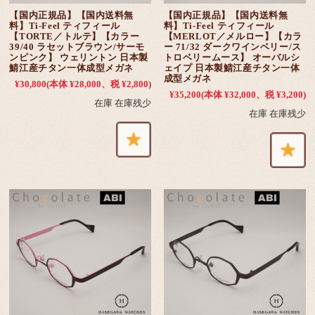
【国内正規品】【国内送料無
【国内正規品】【国内送料無
料】Ti-Feel ティフィール
料】Ti-Feel ティフィール
【TORTE／トルテ】【カラー
【MERLOT／メルロー】【カラ
39/40 ラセットブラウン/サーモ
ー 71/32 ダークワインベリー/ス
ンピンク】 ウェリントン 日本製
トロベリームース】 オーバルシ
鯖江産チタン一体成型メガネ
ェイプ 日本製鯖江産チタン一体
成型メガネ
¥30,800
(本体 ¥28,000、税 ¥2,800)
¥35,200
(本体 ¥32,000、税 ¥3,200)
在庫 在庫残少
在庫 在庫残少