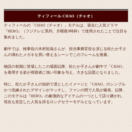
ティフィール CHAO（チャオ）
ティフィールの「CHAO（チャオ）」モデルは、過去に人気ドラマ
『HERO』（フジテレビ系列、月曜夜9時枠）で使用されたことで注目を
集めました。
劇中では、検事役の木村拓哉さんが、担当事務官役を演じる松たか子さ
んの壊れたメガネを買い替えるシーンでこのフレームを推薦。
物語の初期に登場したこの場面以降、松たか子さんが劇中で「CHAO」
を着用する姿が視聴者に強い印象を与え、大きな話題となりました。
特に、松たか子さんの知的で凛としたイメージと「CHAO」のシンプル
かつ洗練されたデザインがマッチし、ファンの間で人気が爆発。以降、
このモデルは『HERO』の象徴的なアイテムの一つとして語り継がれ、
現在も安定した人気を誇るロングセラーモデルとなっています。