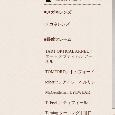
■メガネレンズ
メガネレンズ
■眼鏡フレーム
TART OPTICAL ARNEL／
タート オプティカル アー
ネル
TOMFORD／トムフォード
ic!berlin／アイシーベルリン
Mr.Gentleman EYEWEAR
Ti-Feel ／ ティフィール
Turning ターニング｜谷口