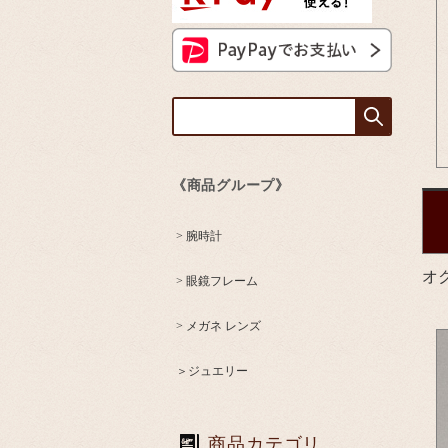
《商品グループ》
> 腕時計
オ
> 眼鏡フレーム
> メガネ レンズ
＞ジュエリー
商品カテゴリ