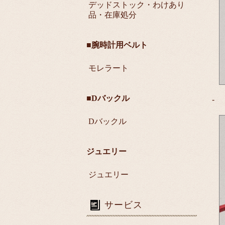
デッドストック・わけあり
品・在庫処分
■腕時計用ベルト
モレラート
■Dバックル
-
Dバックル
ジュエリー
ジュエリー
サービス