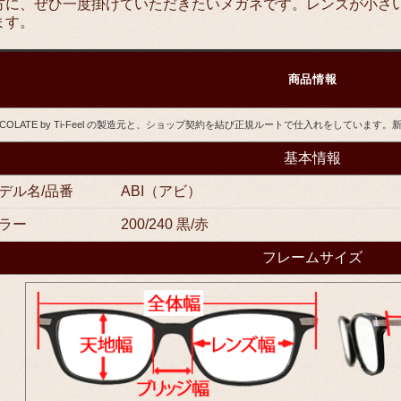
方に、ぜひ一度掛けていただきたいメガネです。レンズが小さ
ます。
商品情報
OCOLATE by Ti-Feel の製造元と、ショップ契約を結び正規ルートで仕入れをしていま
基本情報
デル名/品番
ABI（アビ）
ラー
200/240 黒/赤
フレームサイズ