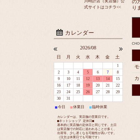
の
川時計店（実店舗）公
り
式サイトはコチラ<<
CH
2026/08
日
月
火
水
木
金
土
1
モ
2
3
4
5
6
7
8
カ
9
10
11
12
13
14
15
16
17
18
19
20
21
22
23
24
25
26
27
28
29
30
31
今日
休業日
臨時休業
■
■
■
カレンダーは、実店舗の営業日です。
■ネットショップ 定休日■
基本的に実店舗の定休日と同じです。土日
は実店舗での対応に追われることが多く、
出荷等、少し遅くなる可能性が高いです。
（注文は休業日でも可能です）