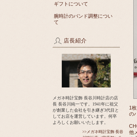
ギフトについて
腕時計のバンド調整につい
て
店長紹介
メガネ時計宝飾 長谷川時計店の店
長 長谷川純一です。1941年に祖父
1
が創業した会社を引き継ぎ3代目と
の
してお店を運営しています。何卒
よろしくお願いいたします。
C
他
>>メガネ時計宝飾 長谷