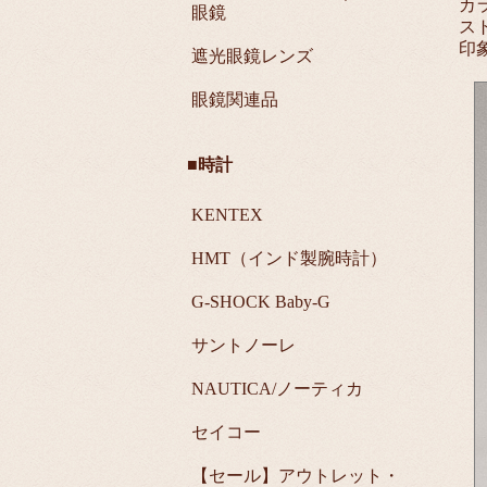
カ
眼鏡
ス
印
遮光眼鏡レンズ
眼鏡関連品
■時計
KENTEX
HMT（インド製腕時計）
G-SHOCK Baby-G
サントノーレ
NAUTICA/ノーティカ
セイコー
【セール】アウトレット・