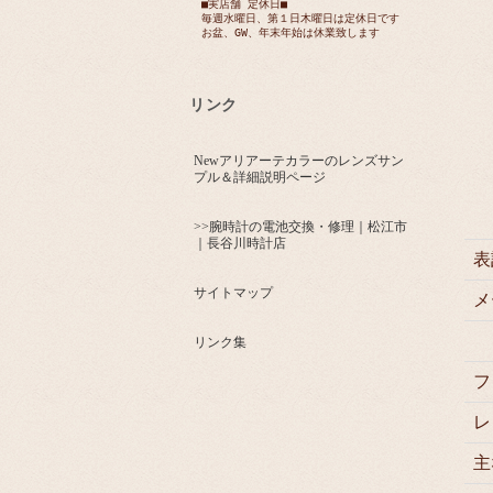
■実店舗 定休日■
毎週水曜日、第１日木曜日は定休日です
お盆、GW、年末年始は休業致します
リンク
Newアリアーテカラーのレンズサン
プル＆詳細説明ページ
>>腕時計の電池交換・修理｜松江市
｜長谷川時計店
表
サイトマップ
メ
リンク集
フ
レ
主