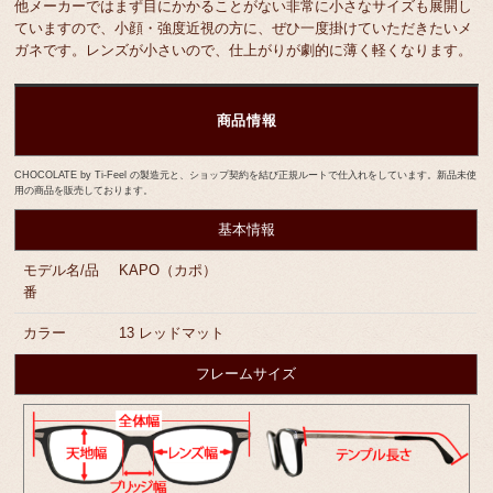
他メーカーではまず目にかかることがない非常に小さなサイズも展開し
ていますので、小顔・強度近視の方に、ぜひ一度掛けていただきたいメ
ガネです。レンズが小さいので、仕上がりが劇的に薄く軽くなります。
商品情報
CHOCOLATE by Ti-Feel の製造元と、ショップ契約を結び正規ルートで仕入れをしています。新品未使
用の商品を販売しております。
基本情報
モデル名/品
KAPO（カポ）
番
カラー
13 レッドマット
フレームサイズ