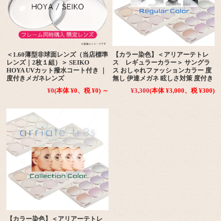
＜1.60薄型非球面レンズ（当店標準
【カラー染色】＜アリアーテトレ
レンズ｜2枚１組）＞ SEIKO
ス レギュラーカラー＞ サングラ
HOYA UVカット撥水コート付き ｜
ス おしゃれファッションカラー 度
度付きメガネレンズ
無し 伊達メガネ 眩しさ対策 度付き
¥0
(本体 ¥0、税 ¥0)
～
¥3,300
(本体 ¥3,000、税 ¥300)
【カラー染色】＜アリアーテトレ