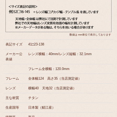
数値は mm単位で表示しております
表記サイズ
41□23-138
メーカー公
レンズ横幅：40mm/レンズ縦幅：32.1mm
表値
フレーム全横幅：120.0mm
フレーム
全体幅124 高さ35（当店測定値）
レンズ
横幅40 天地32（当店測定値）
主な材質
チタン
生産国等
日本製（鯖江産）