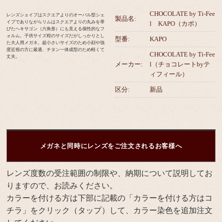
CHOCOLATE by Ti-Fee
レンズシェイプはスクエアよりのオーバル型シェ
製品名:
イプでありながらリムはスクエアよりの丸みを帯
l KAPO（カポ）
びたヘキサゴン（六角形）にも見える個性的なフ
ォルム。子供サイズ程のサイズだがしっかりとし
型番:
KAPO
た大人用メガネ。超小さいサイズのため小顔や強
度近視の方に最適。チタン一体成型のため軽くて
CHOCOLATE by Ti-Fee
丈夫。
メーカー:
l（チョコレートbyテ
ィフィール）
区分:
新品
メガネと同時にレンズをご注文されるお客様へ
レンズ度数の受注範囲の制限や、納期について説明してお
りますので、お読みください。
カラーを付ける方は下部に記載の「カラーを付ける方はコ
チラ」をクリック（タップ）して、カラー染色を追加注文