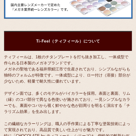
Ti-Feel（ティフィール）について
ティフィールは、1枚のチタンプレートを打ち抜き加工し、一体成型で
作られる日本製のメガネブランドです。
メガネの聖地である福井県鯖江市で生産されており、シンプルながらも
独特のフォルムが特徴です。一体成型により、ロー付け（溶接）部分が
少ないため、軽量で耐久性に優れています。
デザイン面では、多くのモデルがバイカラーを採用。表面と裏面、リム
（縁）のコバ部分で異なる色使いが施されており、一見シンプルなカラ
ーでも、裏面やコバから覗く鮮やかな色が顔周りを明るく演出する「チ
ラリズム効果」を生み出します。
この繊細なカラーリングは、職人の手作業による丁寧な塗装技術によっ
て実現されており、高品質で美しい仕上がりが魅力です。
特に「CHOCOLATE by ティフィール」シリーズは、個性的で斬新なデ