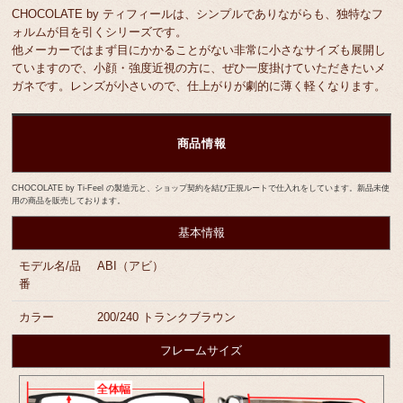
CHOCOLATE by ティフィールは、シンプルでありながらも、独特なフ
ォルムが目を引くシリーズです。
他メーカーではまず目にかかることがない非常に小さなサイズも展開し
ていますので、小顔・強度近視の方に、ぜひ一度掛けていただきたいメ
ガネです。レンズが小さいので、仕上がりが劇的に薄く軽くなります。
商品情報
CHOCOLATE by Ti-Feel の製造元と、ショップ契約を結び正規ルートで仕入れをしています。新品未使
用の商品を販売しております。
基本情報
モデル名/品
ABI（アビ）
番
カラー
200/240 トランクブラウン
フレームサイズ