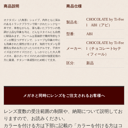
商品説明
商品仕様
CHOCOLATE by Ti-Fee
オクタゴン（八角形）シェイプ。内外ともに深み
製品名:
のあるトランクブラウンで統一されたシックな一
l ABI（アビ）
本です。単色ながらも、落ち着いたブラウンの色
調が上品な印象を与え、どんなスタイルにも自然
型番:
ABI
に馴染みます。フレームは直線的で幾何学的なラ
インが際立つデザインで、シャープな印象の中に
CHOCOLATE by Ti-Fee
も洗練された個性が光ります。知的でモダンな雰
メーカー:
l（チョコレートbyテ
囲気を求める方にぴったりのモデルです。子供サ
イズほどのサイズだけど、しっかりとした大人用
ィフィール）
メガネ。超小さいサイズのため小顔や強度近視の
方に最適。チタン一体成型のため軽くて丈夫。
区分:
新品
メガネと同時にレンズをご注文されるお客様へ
レンズ度数の受注範囲の制限や、納期について説明してお
りますので、お読みください。
カラーを付ける方は下部に記載の「カラーを付ける方はコ