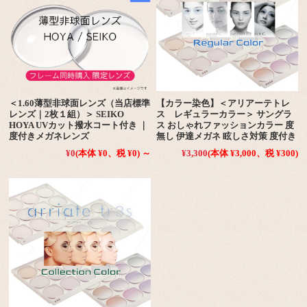
＜1.60薄型非球面レンズ（当店標準
【カラー染色】＜アリアーテトレ
レンズ｜2枚１組）＞ SEIKO
ス レギュラーカラー＞ サングラ
HOYA UVカット撥水コート付き ｜
ス おしゃれファッションカラー 度
度付きメガネレンズ
無し 伊達メガネ 眩しさ対策 度付き
¥0
(本体 ¥0、税 ¥0)
～
¥3,300
(本体 ¥3,000、税 ¥300)