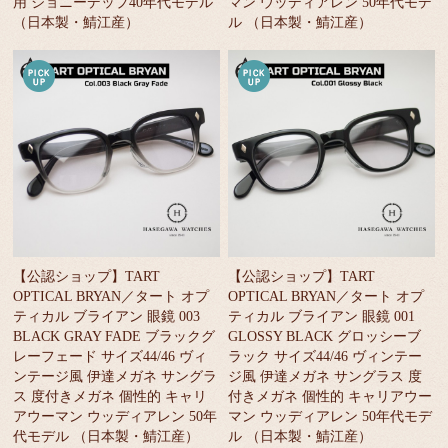
用 ジョニーデップ40年代モデル
マン ウッディアレン 50年代モデ
（日本製・鯖江産）
ル （日本製・鯖江産）
【公認ショップ】TART
【公認ショップ】TART
OPTICAL BRYAN／タート オプ
OPTICAL BRYAN／タート オプ
ティカル ブライアン 眼鏡 003
ティカル ブライアン 眼鏡 001
BLACK GRAY FADE ブラックグ
GLOSSY BLACK グロッシーブ
レーフェード サイズ44/46 ヴィ
ラック サイズ44/46 ヴィンテー
ンテージ風 伊達メガネ サングラ
ジ風 伊達メガネ サングラス 度
ス 度付きメガネ 個性的 キャリ
付きメガネ 個性的 キャリアウー
アウーマン ウッディアレン 50年
マン ウッディアレン 50年代モデ
代モデル （日本製・鯖江産）
ル （日本製・鯖江産）