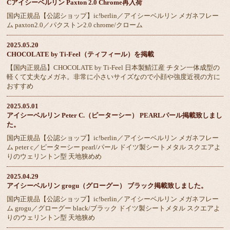
Cアイシーベルリン Paxton 2.0 Chrome再入荷
国内正規品【公認ショップ】ic!berlin／アイシーベルリン メガネフレー
ム paxton2.0／パクストン2.0 chrome/クローム
2025.05.20
CHOCOLATE by Ti-Feel（ティフィール）を掲載
【国内正規品】CHOCOLATE by Ti-Feel 日本製鯖江産 チタン一体成型の
軽くて丈夫なメガネ。非常に小さいサイズなので小顔や強度近視の方に
おすすめ
2025.05.01
アイシーベルリン Peter C.（ピーターシー） PEARLパール掲載致しまし
た。
国内正規品【公認ショップ】ic!berlin／アイシーベルリン メガネフレー
ム peter c／ピーターシー pearl/パール ドイツ製シートメタル スクエアよ
りのウェリントン型 天地狭めめ
2025.04.29
アイシーベルリン grogu（グローグー） ブラック掲載致しました。
国内正規品【公認ショップ】ic!berlin／アイシーベルリン メガネフレー
ム grogu／グローグー black/ブラック ドイツ製シートメタル スクエアよ
りのウェリントン型 天地狭め