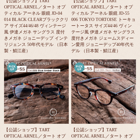
【公認ショップ】TART
【公認ショップ】TART
OPTICAL ARNEL／タート オプ
OPTICAL ARNEL／タート オプ
ティカル アーネル 眼鏡 JD-04
ティカル アーネル 眼鏡 JD-55
014 BLACK CLEARブラッククリ
006 TOKYO TORTOISE トーキョ
ア サイズ44/46/48 ヴィンテージ
ートータス サイズ44/46 ヴィン
風 伊達メガネ サングラス 度付
テージ風 伊達メガネ サングラス
きメガネ ジョニーデップ インテ
度付きメガネ ジェームスディー
リジェンス 50年代モデル （日本
ン愛用 ジョニーデップ40年代モ
製・鯖江産）
デル （日本製・鯖江産）
【公認ショップ】TART
【公認ショップ】TART
OPTICAL ARNEL／タート オプ
OPTICAL ARNEL／タート オプ