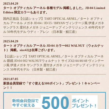
2025.04.29
タート オプティカル アーネル 各種モデル 掲載しました。JD-04 Limited
Edition 限定カラーもあります。
国内正規品【公認ショップ】TART OPTICAL ARNEL／タート オプティ
カル アーネル メガネ JD-04 / JD-55 / BRYAN ヴィンテージ風 伊達メガネ
サングラス 度付きメガネ ジョニーデップ インテリジェンス 40年代モデ
ル 50年代モデル ウディ・アレン （日本製・鯖江産）
2025.04.29
タート オプティカル アーネル JD-04 カラー002 WALNUT（ウォルナッ
ト） 掲載。size42は在庫ございます。
【公認ショップ】TART OPTICAL ARNEL／タート オプティカル アーネ
ル 眼鏡 JD-04 002 WALNUTウォルナット サイズ42/44/46/48 ヴィンテー
ジ風 伊達メガネ サングラス 度付きメガネ ジョニーデップ インテリジェ
ンス 50年代モデル （日本製・鯖江産）
2021.07.05
新規会員登録で「すぐ使える500ポイント」プレゼント！キャンペー
ン！！