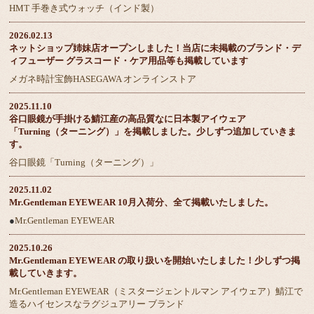
HMT 手巻き式ウォッチ（インド製）
2026.02.13
ネットショップ姉妹店オープンしました！当店に未掲載のブランド・デ
ィフューザー グラスコード・ケア用品等も掲載しています
メガネ時計宝飾HASEGAWA オンラインストア
2025.11.10
谷口眼鏡が手掛ける鯖江産の高品質なに日本製アイウェア
「Turning（ターニング）」を掲載しました。少しずつ追加していきま
す。
谷口眼鏡「Turning（ターニング）」
2025.11.02
Mr.Gentleman EYEWEAR 10月入荷分、全て掲載いたしました。
●
Mr.Gentleman EYEWEAR
2025.10.26
Mr.Gentleman EYEWEAR の取り扱いを開始いたしました！少しずつ掲
載していきます。
Mr.Gentleman EYEWEAR（ミスタージェントルマン アイウェア）鯖江で
造るハイセンスなラグジュアリー ブランド