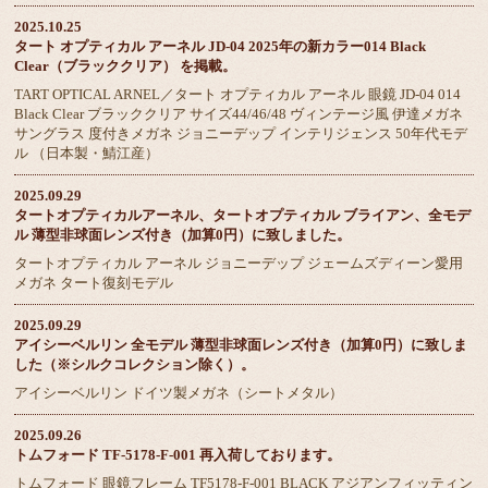
2025.10.25
タート オプティカル アーネル JD-04 2025年の新カラー014 Black
Clear（ブラッククリア） を掲載。
TART OPTICAL ARNEL／タート オプティカル アーネル 眼鏡 JD-04 014
Black Clear ブラッククリア サイズ44/46/48 ヴィンテージ風 伊達メガネ
サングラス 度付きメガネ ジョニーデップ インテリジェンス 50年代モデ
ル （日本製・鯖江産）
2025.09.29
タートオプティカルアーネル、タートオプティカル ブライアン、全モデ
ル 薄型非球面レンズ付き（加算0円）に致しました。
タートオプティカル アーネル ジョニーデップ ジェームズディーン愛用
メガネ タート復刻モデル
2025.09.29
アイシーベルリン 全モデル 薄型非球面レンズ付き（加算0円）に致しま
した（※シルクコレクション除く）。
アイシーベルリン ドイツ製メガネ（シートメタル）
2025.09.26
トムフォード TF-5178-F-001 再入荷しております。
トムフォード 眼鏡フレーム TF5178-F-001 BLACK アジアンフィッティン