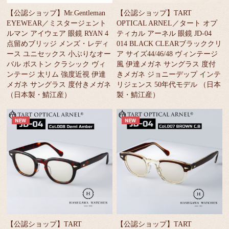
【公認ショップ】Mr.Gentleman
【公認ショップ】TART
EYEWEAR／ミスタージェント
OPTICAL ARNEL／タート オプ
ルマン アイウェア 眼鏡 RYAN 4
ティカル アーネル 眼鏡 JD-04
点留めブリッジ メンズ・レディ
014 BLACK CLEARブラッククリ
ース ユニセックス 小ぶりなオー
ア サイズ44/46/48 ヴィンテージ
バル ボストン クラシック ヴィ
風 伊達メガネ サングラス 度付
ンテージ 太リム 強度近視 伊達
きメガネ ジョニーデップ インテ
メガネ サングラス 度付きメガネ
リジェンス 50年代モデル （日本
（日本製・鯖江産）
製・鯖江産）
【公認ショップ】TART
【公認ショップ】TART