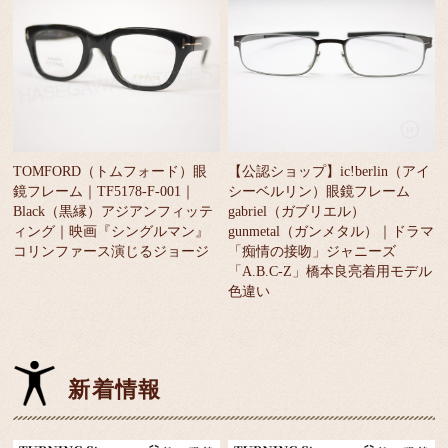
TOMFORD（トムフォード）眼
【公認ショップ】ic!berlin（アイ
鏡フレーム｜TF5178-F-001｜
シーベルリン）眼鏡フレーム
Black（黒縁）アジアンフィッテ
gabriel（ガブリエル）
ィング｜映画『シングルマン』
gunmetal（ガンメタル）｜ドラマ
コリンファース演じるジョージ
「痴情の接吻」ジャニーズ
「A.B.C-Z」橋本良亮着用モデル
色違い
新着情報