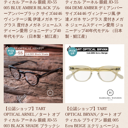
ティカル アーネル 眼鏡 JD-55
ティカル アーネル 眼鏡 JD-55
005 BLUE AMBER BLACK ブル
004 DEMI AMBER デミアンバー
ーアンバーブラック サイズ44/46
サイズ44/46 ヴィンテージ風 伊
ヴィンテージ風 伊達メガネ サン
達メガネ サングラス 度付きメガ
グラス 度付きメガネ ジェームス
ネ ジェームスディーン愛用 ジョ
ディーン愛用 ジョニーデップ40
ニーデップ40年代モデル （日本
年代モデル （日本製・鯖江産）
製・鯖江産）
【公認ショップ】TART
【公認ショップ】TART
OPTICAL ARNEL／タート オプ
OPTICAL BRYAN／タート オプ
ティカル アーネル 眼鏡 JD-55
ティカル ブライアン 眼鏡 005
003 BLACK SHADE ブラックシ
Ecru BEIGE エクリュベージュ