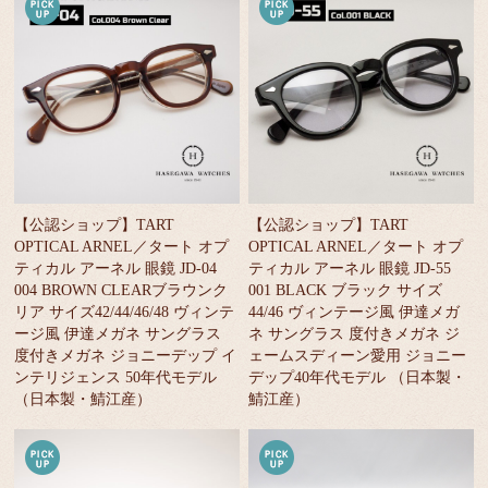
【公認ショップ】TART
【公認ショップ】TART
OPTICAL ARNEL／タート オプ
OPTICAL ARNEL／タート オプ
ティカル アーネル 眼鏡 JD-04
ティカル アーネル 眼鏡 JD-55
004 BROWN CLEARブラウンク
001 BLACK ブラック サイズ
リア サイズ42/44/46/48 ヴィンテ
44/46 ヴィンテージ風 伊達メガ
ージ風 伊達メガネ サングラス
ネ サングラス 度付きメガネ ジ
度付きメガネ ジョニーデップ イ
ェームスディーン愛用 ジョニー
ンテリジェンス 50年代モデル
デップ40年代モデル （日本製・
（日本製・鯖江産）
鯖江産）