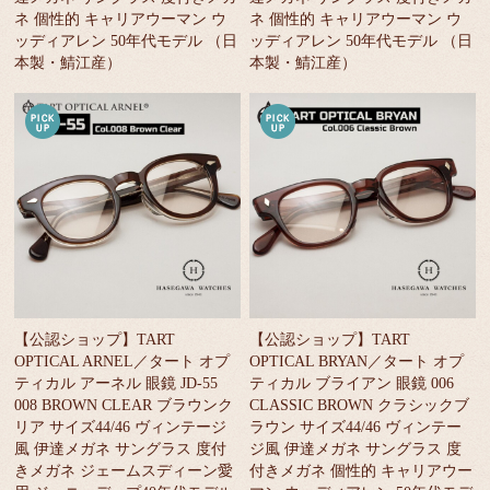
ネ 個性的 キャリアウーマン ウ
ネ 個性的 キャリアウーマン ウ
ッディアレン 50年代モデル （日
ッディアレン 50年代モデル （日
本製・鯖江産）
本製・鯖江産）
【公認ショップ】TART
【公認ショップ】TART
OPTICAL ARNEL／タート オプ
OPTICAL BRYAN／タート オプ
ティカル アーネル 眼鏡 JD-55
ティカル ブライアン 眼鏡 006
008 BROWN CLEAR ブラウンク
CLASSIC BROWN クラシックブ
リア サイズ44/46 ヴィンテージ
ラウン サイズ44/46 ヴィンテー
風 伊達メガネ サングラス 度付
ジ風 伊達メガネ サングラス 度
きメガネ ジェームスディーン愛
付きメガネ 個性的 キャリアウー