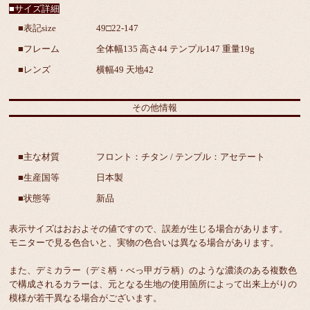
■サイズ詳細
■表記size
49□22-147
■フレーム
全体幅135 高さ44 テンプル147 重量19g
■レンズ
横幅49 天地42
その他情報
■主な材質
フロント：チタン / テンプル：アセテート
■生産国等
日本製
■状態等
新品
表示サイズはおおよその値ですので、誤差が生じる場合があります。
モニターで見る色合いと、実物の色合いは異なる場合があります。
また、デミカラー（デミ柄・べっ甲ガラ柄）のような濃淡のある複数色
で構成されるカラーは、元となる生地の使用箇所によって出来上がりの
模様が若干異なる場合がございます。