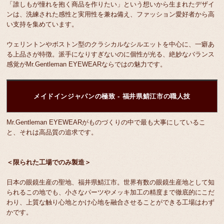
「誰しもが憧れを抱く商品を作りたい」という想いから生まれたデザイ
ンは、洗練された感性と実用性を兼ね備え、ファッション愛好者から高
い支持を集めています。
ウェリントンやボストン型のクラシカルなシルエットを中心に、一癖あ
る上品さが特徴。派手になりすぎないのに個性が光る、絶妙なバランス
感覚がMr.Gentleman EYEWEARならではの魅力です。
メイドインジャパンの極致 - 福井県鯖江市の職人技
Mr.Gentleman EYEWEARがものづくりの中で最も大事にしているこ
と、それは高品質の追求です。
＜限られた工場でのみ製造＞
日本の眼鏡生産の聖地、福井県鯖江市。世界有数の眼鏡生産地として知
られるこの地でも、小さなパーツやメッキ加工の精度まで徹底的にこだ
わり、上質な触り心地とかけ心地を融合させることができる工場はわず
かです。