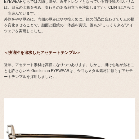
EYEWEARならではの隠し味が。近年トレンドとなっている前後幅の広いリム
は、目元の印象を強め、奥行きのある顔立ちを演出しますが、CLINTはさらに
一歩進んでいます。
外側をやや厚めに、内側の厚みはやや控えめに。顔の凹凸に合わせてリムの幅
を変化させることで、顔面と眼鏡の一体感を実現。誰もが"しっくり来る"アイ
ウェアを実現しました。
＜快適性を追求したアセテートテンプル＞
近年、アセテート素材は高価になりつつあります。しかし、掛け心地が劣るこ
とを許さないMr.Gentleman EYEWEARは、今回もメタル素材に頼らずアセテ
ートテンプルを採用しました。