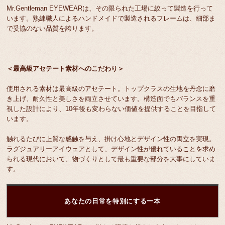
Mr.Gentleman EYEWEARは、その限られた工場に絞って製造を行って
います。熟練職人によるハンドメイドで製造されるフレームは、細部ま
で妥協のない品質を誇ります。
＜最高級アセテート素材へのこだわり＞
使用される素材は最高級のアセテート。トップクラスの生地を丹念に磨
き上げ、耐久性と美しさを両立させています。構造面でもバランスを重
視した設計により、10年後も変わらない価値を提供することを目指して
います。
触れるたびに上質な感触を与え、掛け心地とデザイン性の両立を実現。
ラグジュアリーアイウェアとして、デザイン性が優れていることを求め
られる現代において、物づくりとして最も重要な部分を大事にしていま
す。
あなたの日常を特別にする一本