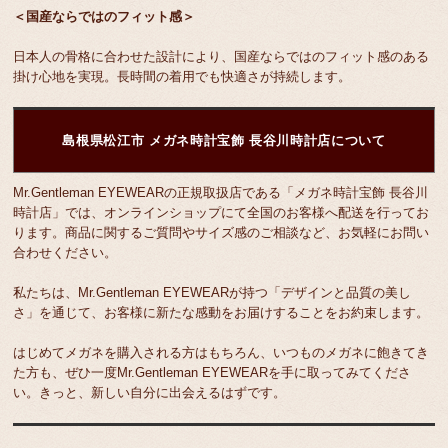
＜国産ならではのフィット感＞
日本人の骨格に合わせた設計により、国産ならではのフィット感のある
掛け心地を実現。長時間の着用でも快適さが持続します。
島根県松江市 メガネ時計宝飾 長谷川時計店について
Mr.Gentleman EYEWEARの正規取扱店である「メガネ時計宝飾 長谷川
時計店」では、オンラインショップにて全国のお客様へ配送を行ってお
ります。商品に関するご質問やサイズ感のご相談など、お気軽にお問い
合わせください。
私たちは、Mr.Gentleman EYEWEARが持つ「デザインと品質の美し
さ」を通じて、お客様に新たな感動をお届けすることをお約束します。
はじめてメガネを購入される方はもちろん、いつものメガネに飽きてき
た方も、ぜひ一度Mr.Gentleman EYEWEARを手に取ってみてくださ
い。きっと、新しい自分に出会えるはずです。