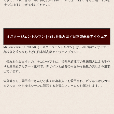
できた、信頼できる一本。あなたの日常に、新たな「憧れ」を呼び起こす力を
持つCLINTを、ぜひ検討ください。
ミスタージェントルマン｜憧れを生み出す日本製高級アイウェア
Mr.Gentleman EYEWEAR（ミスタージェントルマン）は、2012年にデザイナー
高根俊之氏が立ち上げた日本製高級アイウェアブランド。
「憧れを生み出すもの」をコンセプトに、福井県鯖江市の熟練職人による手作
りと最高級アセテート素材で、デザインと品質の両面から眼鏡の美しさを追求
しています。
佐藤健さん、岡田准一さんなど多くの著名人にも愛用され、ビジネスからカジ
ュアルまであらゆるシーンに調和する上質なフレームをお届けします。。