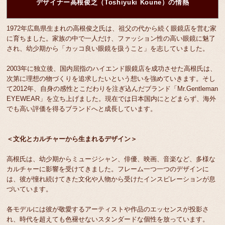
デザイナー高根俊之（Toshiyuki Koune）の情熱
1972年広島県生まれの高根俊之氏は、祖父の代から続く眼鏡店を営む家
に育ちました。家族の中で一人だけ、ファッション性の高い眼鏡に魅了
され、幼少期から「カッコ良い眼鏡を扱うこと」を志していました。
2003年に独立後、国内屈指のハイエンド眼鏡店を成功させた高根氏は、
次第に理想の物づくりを追求したいという想いを強めていきます。そし
て2012年、自身の感性とこだわりを注ぎ込んだブランド「Mr.Gentleman
EYEWEAR」を立ち上げました。現在では日本国内にとどまらず、海外
でも高い評価を得るブランドへと成長しています。
＜文化とカルチャーから生まれるデザイン＞
高根氏は、幼少期からミュージシャン、俳優、映画、音楽など、多様な
カルチャーに影響を受けてきました。フレーム一つ一つのデザインに
は、彼が憧れ続けてきた文化や人物から受けたインスピレーションが息
づいています。
各モデルには彼が敬愛するアーティストや作品のエッセンスが投影さ
れ、時代を超えても色褪せないスタンダードな個性を放っています。