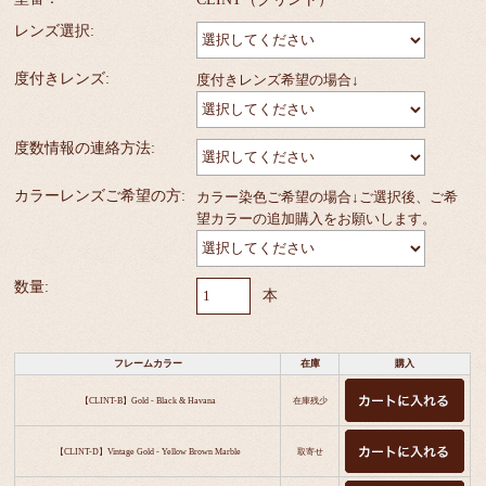
レンズ選択:
度付きレンズ:
度付きレンズ希望の場合↓
度数情報の連絡方法:
カラーレンズご希望の方:
カラー染色ご希望の場合↓ご選択後、ご希
望カラーの追加購入をお願いします。
数量:
本
フレームカラー
在庫
購入
【CLINT-B】Gold - Black & Havana
在庫残少
【CLINT-D】Vintage Gold - Yellow Brown Marble
取寄せ