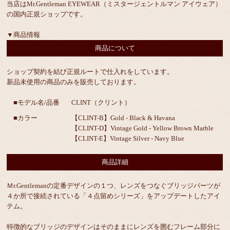
当店はMr.Gentleman EYEWEAR（ミスタージェントルマン アイウェア）
の国内正規ショップです。
▼商品情報
商品について
ショップ契約を結び正規ルートで仕入れをしています。
新品未使用の商品のみを販売しております。
■モデル名/品番
CLINT（クリント）
■カラー
【CLINT-B】Gold - Black & Havana
【CLINT-D】Vintage Gold - Yellow Brown Marble
【CLINT-E】Vintage Silver - Navy Blue
商品詳細
Ｍr.Gentlemanの定番デザインの１つ、レンズをつなぐブリッジパーツが
４か所で接続されている「４点留めシリーズ」をアップデートしたアイ
テム。
特徴的なブリッジのデザインはそのままにレンズを囲むフレーム部分に