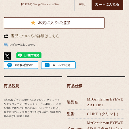
【CLINT-E】Vintage Silver - Navy Blue
取寄せ
返品についての詳細はこちら
レビューはありません
商品説明
商品仕様
Mr.Gentleman EYEWE
4点留めブリッジの太リムメタルで、クラシック
製品名:
なクラウンパント型シェイプ。「CLINT」。メタ
AR CLINT
ル素材使用ながら厚みのあるリムデザインにより
強度近視のレンズ厚も目立たない設計。鯖江産の
型番:
CLINT（クリント）
高品質な日本製メガネ。
Mr.Gentleman EYEWE
メーカー:
AR(ミスタージェント