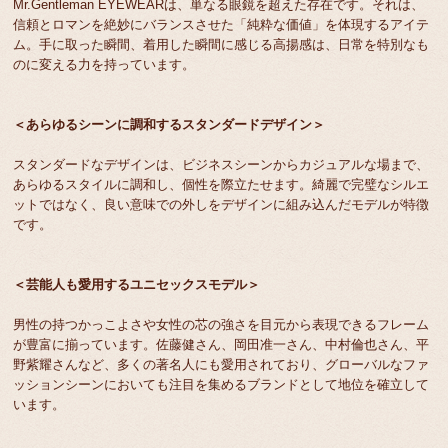
Mr.Gentleman EYEWEARは、単なる眼鏡を超えた存在です。それは、
信頼とロマンを絶妙にバランスさせた「純粋な価値」を体現するアイテ
ム。手に取った瞬間、着用した瞬間に感じる高揚感は、日常を特別なも
のに変える力を持っています。
＜あらゆるシーンに調和するスタンダードデザイン＞
スタンダードなデザインは、ビジネスシーンからカジュアルな場まで、
あらゆるスタイルに調和し、個性を際立たせます。綺麗で完璧なシルエ
ットではなく、良い意味での外しをデザインに組み込んだモデルが特徴
です。
＜芸能人も愛用するユニセックスモデル＞
男性の持つかっこよさや女性の芯の強さを目元から表現できるフレーム
が豊富に揃っています。佐藤健さん、岡田准一さん、中村倫也さん、平
野紫耀さんなど、多くの著名人にも愛用されており、グローバルなファ
ッションシーンにおいても注目を集めるブランドとして地位を確立して
います。