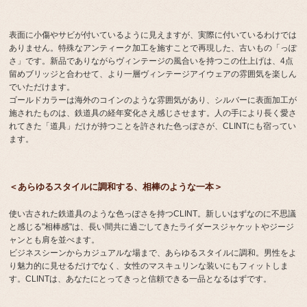
表面に小傷やサビが付いているように見えますが、実際に付いているわけでは
ありません。特殊なアンティーク加工を施すことで再現した、古いもの「っぽ
さ」です。新品でありながらヴィンテージの風合いを持つこの仕上げは、4点
留めブリッジと合わせて、より一層ヴィンテージアイウェアの雰囲気を楽しん
でいただけます。
ゴールドカラーは海外のコインのような雰囲気があり、シルバーに表面加工が
施されたものは、鉄道具の経年変化さえ感じさせます。人の手により長く愛さ
れてきた「道具」だけが持つことを許された色っぽさが、CLINTにも宿ってい
ます。
＜あらゆるスタイルに調和する、相棒のような一本＞
使い古された鉄道具のような色っぽさを持つCLINT。新しいはずなのに不思議
と感じる"相棒感"は、長い間共に過ごしてきたライダースジャケットやジージ
ャンとも肩を並べます。
ビジネスシーンからカジュアルな場まで、あらゆるスタイルに調和。男性をよ
り魅力的に見せるだけでなく、女性のマスキュリンな装いにもフィットしま
す。CLINTは、あなたにとってきっと信頼できる一品となるはずです。