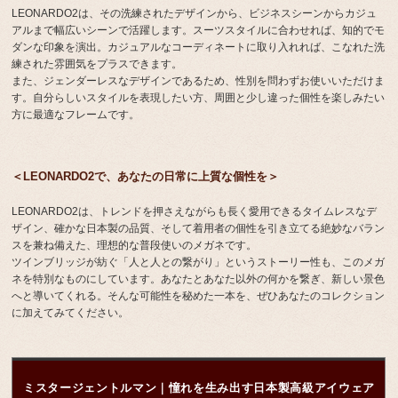
LEONARDO2は、その洗練されたデザインから、ビジネスシーンからカジュ
アルまで幅広いシーンで活躍します。スーツスタイルに合わせれば、知的でモ
ダンな印象を演出。カジュアルなコーディネートに取り入れれば、こなれた洗
練された雰囲気をプラスできます。
また、ジェンダーレスなデザインであるため、性別を問わずお使いいただけま
す。自分らしいスタイルを表現したい方、周囲と少し違った個性を楽しみたい
方に最適なフレームです。
＜LEONARDO2で、あなたの日常に上質な個性を＞
LEONARDO2は、トレンドを押さえながらも長く愛用できるタイムレスなデ
ザイン、確かな日本製の品質、そして着用者の個性を引き立てる絶妙なバラン
スを兼ね備えた、理想的な普段使いのメガネです。
ツインブリッジが紡ぐ「人と人との繋がり」というストーリー性も、このメガ
ネを特別なものにしています。あなたとあなた以外の何かを繋ぎ、新しい景色
へと導いてくれる。そんな可能性を秘めた一本を、ぜひあなたのコレクション
に加えてみてください。
ミスタージェントルマン｜憧れを生み出す日本製高級アイウェア