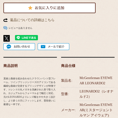
返品についての詳細はこちら
レビューはありません
商品説明
商品仕様
Mr.Gentleman EYEWE
直線と曲線を組み合わせたクラウンパント型フレ
製品名:
ーム。ツインブリッジシリーズのアイコンである
AR LEONARDO2
繊細な曲線が交差するブリッジデザインが特徴で
す。トレンドの丸メガネを洗練された形で取り入
LEONARDO2（レオナ
れ、カジュアルからフォーマルまで幅広く対応。
型番:
ルド2）
元のLEONARDOよりレンズ幅をやや大きく設計
し、より多くの方にフィットします。普段使いに
Mr.Gentleman EYEWE
最適な一本です。
メーカー:
AR(ミスタージェント
ルマン アイウェア)