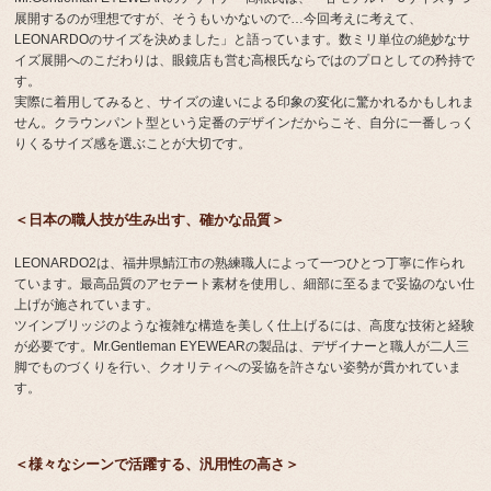
展開するのが理想ですが、そうもいかないので…今回考えに考えて、
LEONARDOのサイズを決めました」と語っています。数ミリ単位の絶妙なサ
イズ展開へのこだわりは、眼鏡店も営む高根氏ならではのプロとしての矜持で
す。
実際に着用してみると、サイズの違いによる印象の変化に驚かれるかもしれま
せん。クラウンパント型という定番のデザインだからこそ、自分に一番しっく
りくるサイズ感を選ぶことが大切です。
＜日本の職人技が生み出す、確かな品質＞
LEONARDO2は、福井県鯖江市の熟練職人によって一つひとつ丁寧に作られ
ています。最高品質のアセテート素材を使用し、細部に至るまで妥協のない仕
上げが施されています。
ツインブリッジのような複雑な構造を美しく仕上げるには、高度な技術と経験
が必要です。Mr.Gentleman EYEWEARの製品は、デザイナーと職人が二人三
脚でものづくりを行い、クオリティへの妥協を許さない姿勢が貫かれていま
す。
＜様々なシーンで活躍する、汎用性の高さ＞