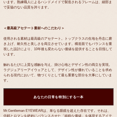
います。熟練職人によるハンドメイドで製造されるフレームは、細部ま
で妥協のない品質を誇ります。
＜最高級アセテート素材へのこだわり＞
使用される素材は最高級のアセテート。トップクラスの生地を丹念に磨
き上げ、耐久性と美しさを両立させています。構造面でもバランスを重
視した設計により、10年後も変わらない価値を提供することを目指して
います。
触れるたびに上質な感触を与え、掛け心地とデザイン性の両立を実現。
ラグジュアリーアイウェアとして、デザイン性が優れていることを求め
られる現代において、物づくりとして最も重要な部分を大事にしていま
す。
あなたの日常を特別にする一本
Mr.Gentleman EYEWEARは、単なる眼鏡を超えた存在です。それは、
信頼とロマンを絶妙にバランスさせた「純粋な価値」を体現するアイテ