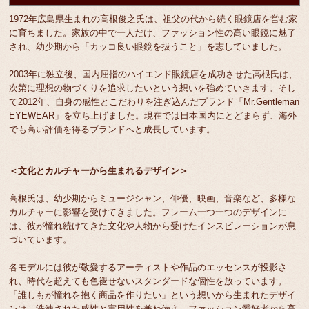
1972年広島県生まれの高根俊之氏は、祖父の代から続く眼鏡店を営む家
に育ちました。家族の中で一人だけ、ファッション性の高い眼鏡に魅了
され、幼少期から「カッコ良い眼鏡を扱うこと」を志していました。
2003年に独立後、国内屈指のハイエンド眼鏡店を成功させた高根氏は、
次第に理想の物づくりを追求したいという想いを強めていきます。そし
て2012年、自身の感性とこだわりを注ぎ込んだブランド「Mr.Gentleman
EYEWEAR」を立ち上げました。現在では日本国内にとどまらず、海外
でも高い評価を得るブランドへと成長しています。
＜文化とカルチャーから生まれるデザイン＞
高根氏は、幼少期からミュージシャン、俳優、映画、音楽など、多様な
カルチャーに影響を受けてきました。フレーム一つ一つのデザインに
は、彼が憧れ続けてきた文化や人物から受けたインスピレーションが息
づいています。
各モデルには彼が敬愛するアーティストや作品のエッセンスが投影さ
れ、時代を超えても色褪せないスタンダードな個性を放っています。
「誰しもが憧れを抱く商品を作りたい」という想いから生まれたデザイ
ンは、洗練された感性と実用性を兼ね備え、ファッション愛好者から高