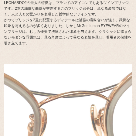
LEONARDO2の最大の特徴は、ブランドのアイコンでもあるツインブリッジ
です。2本の繊細な曲線が交差するこのブリッジ部分は、単なる装飾ではな
く、人と人との繋がりを表現した哲学的なデザインです。
かつてブリッジを2重に配置するディテールは補強の意味合いが強く、武骨な
印象を与えるものが多くありました。しかしMr.Gentleman EYEWEARのツイ
ンブリッジは、むしろ優美で洗練された印象を与えます。クラシックに収まら
ないモダンな雰囲気は、見る角度によって異なる表情を見せ、着用者の個性を
引き立てます。