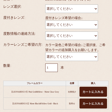
レンズ選択:
度付きレンズ:
度付きレンズ希望の場合↓
度数情報の連絡方法:
カラーレンズご希望の方:
カラー染色ご希望の場合↓ご選択後、ご希
望カラーの追加購入をお願いします。
数量:
本
フレームカラー
在庫
購入
【LEONARDO2-F】Pink Gold&Silver - Matte Clear Grey
在庫残少
【LEONARDO2-E】Matte Black&Yellow Gold - Black
取寄せ