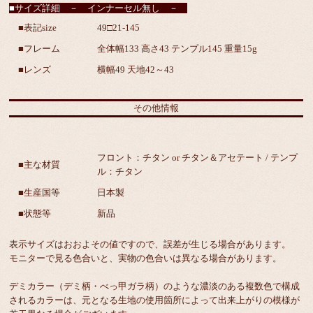
■サイズ詳細 － インナーセル無し －
■表記size
49□21-145
■フレーム
全体幅133 高さ43 テンプル145 重量15g
■レンズ
横幅49 天地42～43
その他情報
フロント：チタン or チタン＆アセテート / テンプ
■主な材質
ル：チタン
■生産国等
日本製
■状態等
新品
表示サイズはおおよその値ですので、誤差が生じる場合があります。
モニターで見る色合いと、実物の色合いは異なる場合があります。
デミカラー（デミ柄・べっ甲ガラ柄）のような濃淡のある複数色で構成
されるカラーは、元となる生地の使用箇所によって出来上がりの模様が