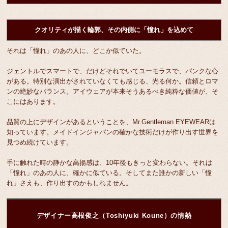
クオリティが描く輪郭、その内側に「憧れ」を込めて
それは「憧れ」のあの人に、どこか似ていた。
ジェントルでスマートで、だけどそれでいてユーモラスで、パンクな心
がある。特別な演出がされていなくても感じる、光る何か。信頼とロマ
ンの絶妙なバランス。アイウェアが本来そうあるべき純粋な価値が、そ
こにはあります。
品質の上にデザインがあるということを、Mr.Gentleman EYEWEARは
知っています。メイドインジャパンの確かな技術だけが作り出す世界を
見つめ続けています。
手に触れた時の静かな高揚感は、10年後もきっと変わらない。それは
「憧れ」のあの人に、確かに似ている。そしてまた誰かの新しい「憧
れ」さえも、作り出すのかもしれません。
デザイナー高根俊之（Toshiyuki Koune）の情熱