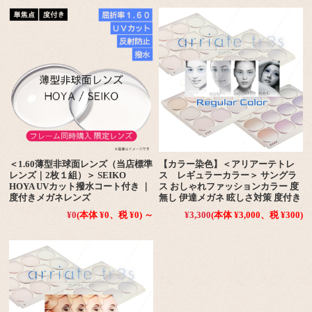
＜1.60薄型非球面レンズ（当店標準
【カラー染色】＜アリアーテトレ
レンズ｜2枚１組）＞ SEIKO
ス レギュラーカラー＞ サングラ
HOYA UVカット撥水コート付き ｜
ス おしゃれファッションカラー 度
度付きメガネレンズ
無し 伊達メガネ 眩しさ対策 度付き
¥0
(本体 ¥0、税 ¥0)
～
¥3,300
(本体 ¥3,000、税 ¥300)