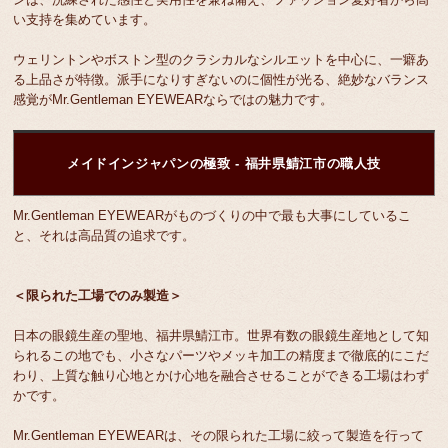
い支持を集めています。
ウェリントンやボストン型のクラシカルなシルエットを中心に、一癖あ
る上品さが特徴。派手になりすぎないのに個性が光る、絶妙なバランス
感覚がMr.Gentleman EYEWEARならではの魅力です。
メイドインジャパンの極致 - 福井県鯖江市の職人技
Mr.Gentleman EYEWEARがものづくりの中で最も大事にしているこ
と、それは高品質の追求です。
＜限られた工場でのみ製造＞
日本の眼鏡生産の聖地、福井県鯖江市。世界有数の眼鏡生産地として知
られるこの地でも、小さなパーツやメッキ加工の精度まで徹底的にこだ
わり、上質な触り心地とかけ心地を融合させることができる工場はわず
かです。
Mr.Gentleman EYEWEARは、その限られた工場に絞って製造を行って