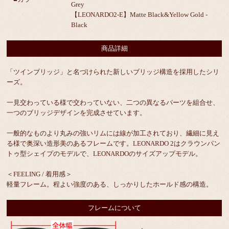
Grey
【LEONARDO2-E】Matte Black&Yellow Gold -
Black
商品詳細
「ツインブリッジ」と名づけられた新しいブリッジ構造を採用したシリ
ーズ。
一見交わっている様で交わっていない、二つの異なるパーツを組合せ、
一つのブリッジデザインを完成させています。
一般的なものより丸みの強いリムには線が加工されており、繊細に見え
る様で奥深い造形美のあるフレームです。LEONARDO 2はクラウンパン
トゥ型シェイプのモデルで、LEONARDOのサイズアップモデル。
＜FEELING / 着用感＞
軽量フレーム。程よい強度のある、しっかりしたホールド感の構造。
フレームについて