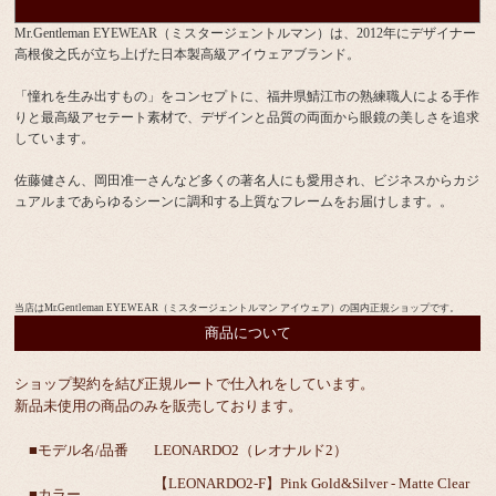
Mr.Gentleman EYEWEAR（ミスタージェントルマン）は、2012年にデザイナー
高根俊之氏が立ち上げた日本製高級アイウェアブランド。
「憧れを生み出すもの」をコンセプトに、福井県鯖江市の熟練職人による手作
りと最高級アセテート素材で、デザインと品質の両面から眼鏡の美しさを追求
しています。
佐藤健さん、岡田准一さんなど多くの著名人にも愛用され、ビジネスからカジ
ュアルまであらゆるシーンに調和する上質なフレームをお届けします。。
当店はMr.Gentleman EYEWEAR（ミスタージェントルマン アイウェア）の国内正規ショップです。
商品について
ショップ契約を結び正規ルートで仕入れをしています。
新品未使用の商品のみを販売しております。
■モデル名/品番
LEONARDO2（レオナルド2）
【LEONARDO2-F】Pink Gold&Silver - Matte Clear
■カラー