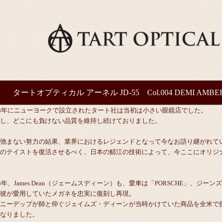
タートオプティカル アーネル JD-55 Col.004 DEMI AMB
48年にニューヨークで設立されたタート社は当初は小さい眼鏡店でした。
し、どこにも負けない品質を維持し続けておりました。
弛まない努力の結果、業界におけるレジェンドとなって今なお語り継がれて
のテイストを復活させるべく、日本の鯖江の技術によって、今ここにオリジナル「TA
55年、James Dean（ジェームスディーン）も、愛車は「PORSCHE」、ジーン
彼が愛用していたメガネを忠実に復刻し再現。
ニーデップが師と仰ぐジェイムズ・ディーンが当時かけていた商品を全米で探
なりました。