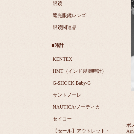
眼鏡
遮光眼鏡レンズ
眼鏡関連品
■時計
KENTEX
HMT（インド製腕時計）
G-SHOCK Baby-G
サントノーレ
NAUTICA/ノーティカ
--
セイコー
ボス
【セール】アウトレット・
A