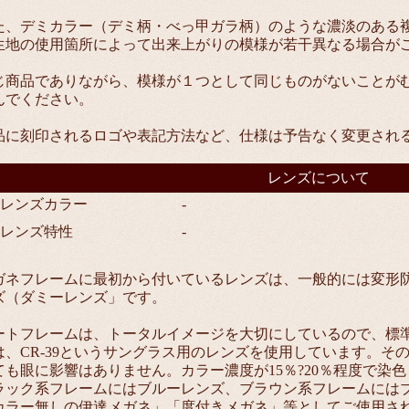
た、デミカラー（デミ柄・べっ甲ガラ柄）のような濃淡のある
生地の使用箇所によって出来上がりの模様が若干異なる場合が
じ商品でありながら、模様が１つとして同じものがないことが
んでください。
品に刻印されるロゴや表記方法など、仕様は予告なく変更され
レンズについて
■レンズカラー
-
■レンズ特性
-
ガネフレームに最初から付いているレンズは、一般的には変形
ズ（ダミーレンズ」です。
ートフレームは、トータルイメージを大切にしているので、標
は、CR-39というサングラス用のレンズを使用しています。そ
ても眼に影響はありません。カラー濃度が15％?20％程度で染
ラック系フレームにはブルーレンズ、ブラウン系フレームには
カラー無しの伊達メガネ」「度付きメガネ」等としてご使用さ