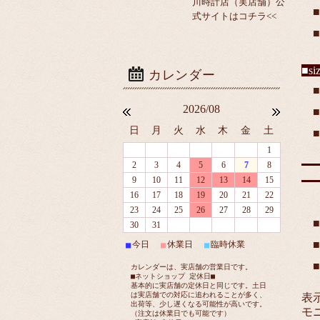
川時計店（実店舗）公
式サイトはコチラ<<
■s
■
2026/08
日
月
火
水
木
金
土
1
2
3
4
5
6
7
8
9
10
11
12
13
14
15
16
17
18
19
20
21
22
23
24
25
26
27
28
29
30
31
今日
休業日
臨時休業
■
■
■
カレンダーは、実店舗の営業日です。
■ネットショップ 定休日■
基本的に実店舗の定休日と同じです。土日
は実店舗での対応に追われることが多く、
表
出荷等、少し遅くなる可能性が高いです。
モ
（注文は休業日でも可能です）