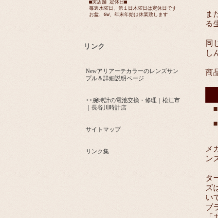
■実店舗 定休日■
毎週水曜日、第１日木曜日は定休日です
ま
お盆、GW、年末年始は休業致します
る
同
リンク
し
Newアリアーテカラーのレンズサン
商
プル＆詳細説明ページ
>>腕時計の電池交換・修理｜松江市
｜長谷川時計店
サイトマップ
メ
リンク集
ン
タ
ズ
い
ブ
「