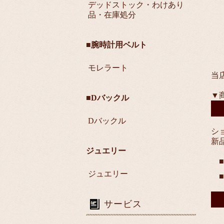
デッドストック・わけあり
品・在庫処分
■腕時計用ベルト
モレラート
当
▼
■Dバックル
Dバックル
シ
新
ジュエリー
ジュエリー
サービス