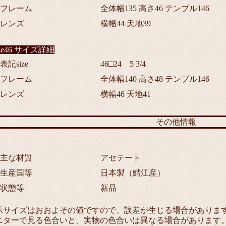
■フレーム
全体幅135 高さ46 テンプル146
■レンズ
横幅44 天地39
ize46 サイズ詳細
表記size
46□24 5 3/4
■フレーム
全体幅140 高さ48 テンプル146
■レンズ
横幅46 天地41
その他情報
■主な材質
アセテート
■生産国等
日本製（鯖江産）
■状態等
新品
示サイズはおおよその値ですので、誤差が生じる場合がありま
ニターで見る色合いと、実物の色合いは異なる場合があります