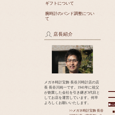
ギフトについて
腕時計のバンド調整につい
て
店長紹介
メガネ時計宝飾 長谷川時計店の店
長 長谷川純一です。1941年に祖父
が創業した会社を引き継ぎ3代目と
してお店を運営しています。何卒
よろしくお願いいたします。
■s
>>メガネ時計宝飾 長谷
■