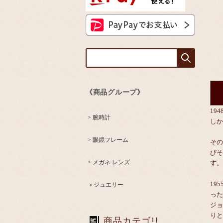
《商品グループ》
19
> 腕時計
しか
> 眼鏡フレーム
その
びそ
> メガネ レンズ
す。
19
＞ジュエリー
った
ジョ
りと
商品カテゴリ