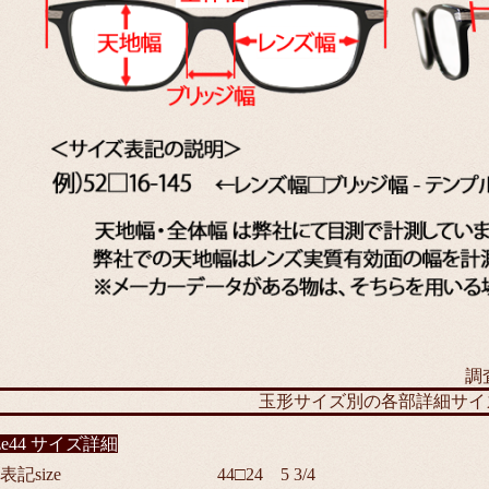
調
玉形サイズ別の各部詳細サイ
ize44 サイズ詳細
表記size
44□24 5 3/4