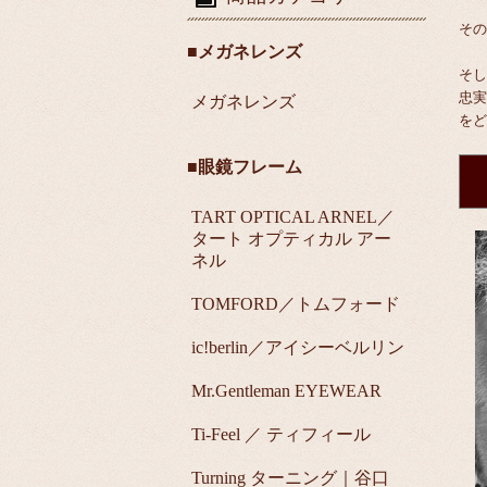
その
■メガネレンズ
そし
忠実
メガネレンズ
をど
■眼鏡フレーム
TART OPTICAL ARNEL／
タート オプティカル アー
ネル
TOMFORD／トムフォード
ic!berlin／アイシーベルリン
Mr.Gentleman EYEWEAR
Ti-Feel ／ ティフィール
Turning ターニング｜谷口