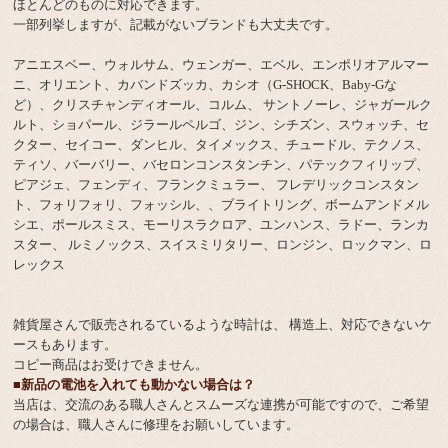
ほとんどのものに対応できます。
一部列挙しますが、記載がないブランドも大丈夫です。
アニエスベー、ウォルサム、ウェンガー、エベル、エンポリオアルマー
ニ、オリエント、カバンドズッカ、カシオ（G-SHOCK、Baby-Gな
ど）、クリスチャンディオール、コルム、 サントノーレ、ジャガールク
ルト、ショパール、ジラールペルゴ、ジン、シチズン、スウォッチ、セ
クター、セイコー、ダンヒル、タイメックス、チュードル、テクノス、
ティソ、バーバリー、バセロンコンスタンチン、パテックフィリップ、
ピアジェ、フェンディ、フランクミュラー、 フレデリックコンスタン
ト、フォリフォリ、フォッシル、、ブライトリング、ボームアンドメル
シエ、ポールスミス、モーリスラクロア、ユンハンス、ラドー、ランカ
スター、 ルミノックス、スイスミリタリー、ロンジン、ロックマン、ロ
レックス
雑貨屋さんで販売されるているような時計は、 構造上、対応できないケ
ースもあります。
コピー商品はお受けできません。
■新品の電池を入れても動かない場合は？
当店は、交流のある職人さんとスムーズな連携が可能ですので、ご希望
の場合は、職人さんに修理をお願いしています。