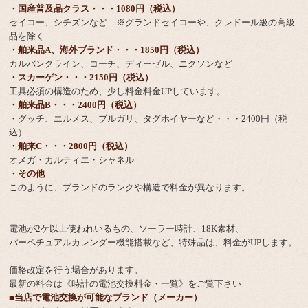
・国産普及品クラス・・・1080円（税込）
セイコー、シチズンなど ※グランドセイコーや、クレドール級の高級
品を除く
・舶来品A、海外ブランド・・・1850円（税込）
カルバンクライン、コーチ、ディーゼル、ニクソンなど
・スカーゲン・・・2150円（税込）
工具必須の構造のため、少し料金料金UPしています。
・舶来品B・・・2400円（税込）
・グッチ、エルメス、ブルガリ、タグホイヤーなど・・・2400円（税
込）
・舶来C・・・2800円（税込）
オメガ・カルティエ・シャネル
・その他
このように、ブランドのランクや構造で料金が異なります。
電池が2ケ以上使われいるもの、ソーラー時計、18K素材、
パーペチュアルカレンダー機能搭載など、特殊品は、料金がUPします。
価格改定を行う場合があります。
最新の料金は
《時計の電池交換料金・一覧》
をご覧下さい
■当店で電池交換が可能なブランド（メーカー）