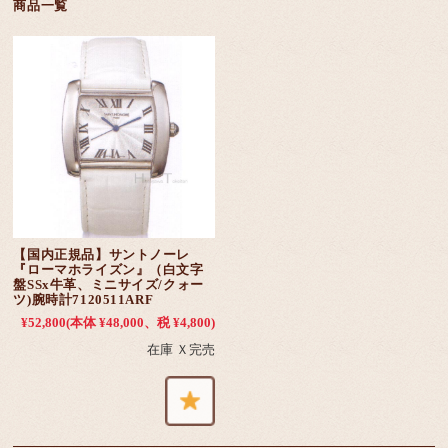
商品一覧
【国内正規品】サントノーレ
『ローマホライズン』（白文字
盤SSx牛革、ミニサイズ/クォー
ツ)腕時計7120511ARF
¥52,800
(本体 ¥48,000、税 ¥4,800)
在庫 Ｘ完売