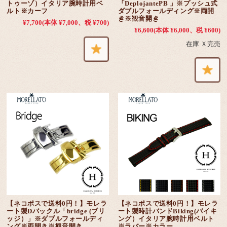
トゥーゾ）イタリア腕時計用ベ
「DeplojantePB 」※プッシュ式
ルト※カーフ
ダブルフォールディング※両開
き※観音開き
¥7,700
(本体 ¥7,000、税 ¥700)
¥6,600
(本体 ¥6,000、税 ¥600)
在庫 Ｘ完売
【ネコポスで送料0円！】モレラ
【ネコポスで送料0円！】モレラ
ート製Dバックル「bridge (ブリ
ート製時計バンドBiking(バイキ
ッジ）」※ダブルフォールディ
ング）イタリア腕時計用ベルト
ング※両開き※観音開き
※ラバー※カラー