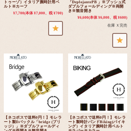
トゥーゾ）イタリア腕時計用ベ
「DeplojantePB 」※プッシュ式
ルト※カーフ
ダブルフォールディング※両開
き※観音開き
¥7,700
(本体 ¥7,000、税 ¥700)
¥6,600
(本体 ¥6,000、税 ¥600)
在庫 Ｘ完売
【ネコポスで送料0円！】モレラ
【ネコポスで送料0円！】モレラ
ート製Dバックル「bridge (ブリ
ート製時計バンドBiking(バイキ
ッジ）」※ダブルフォールディ
ング）イタリア腕時計用ベルト
ング※両開き※観音開き
※ラバー※カラー