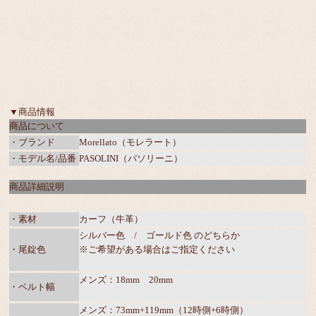
▼商品情報
商品について
・ブランド
Morellato（モレラート）
・モデル名/品番
PASOLINI（パソリーニ）
商品詳細説明
・素材
カーフ（牛革）
シルバー色 / ゴールド色 のどちらか
・尾錠色
※ご希望がある場合はご指定ください
メンズ：18mm 20mm
・ベルト幅
メンズ：73mm+119mm（12時側+6時側）