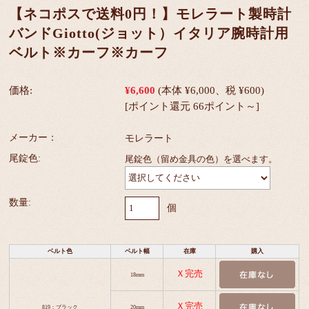
【ネコポスで送料0円！】モレラート製時計
バンドGiotto(ジョット）イタリア腕時計用
ベルト※カーフ※カーフ
価格:
¥6,600
(本体 ¥6,000、税 ¥600)
[ポイント還元 66ポイント～]
メーカー：
モレラート
尾錠色:
尾錠色（留め金具の色）を選べます。
数量:
個
ベルト色
ベルト幅
在庫
購入
Ｘ完売
18mm
Ｘ完売
819：ブラック
20mm