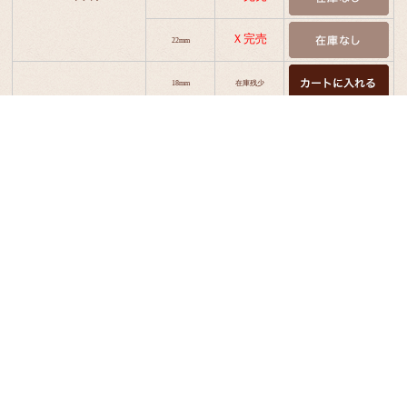
Ｘ完売
22mm
18mm
在庫残少
Ｘ完売
834：ダークブラウン
20mm
Ｘ完売
22mm
Ｘ完売
18mm
Ｘ完売
841：ゴールドブラウン
20mm
Ｘ完売
22mm
返品についての詳細はこちら