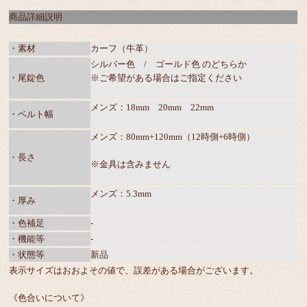
商品詳細説明
・素材
カーフ（牛革）
シルバー色 / ゴールド色 のどちらか
・尾錠色
※ご希望がある場合はご指定ください
メンズ：18mm 20mm 22mm
・ベルト幅
メンズ：80mm+120mm（12時側+6時側）
・長さ
※金具は含みません
メンズ：5.3mm
・厚み
・色補足
-
・機能等
-
・状態等
新品
表示サイズはおおよその値で、誤差がある場合がございます。
《色合いについて》