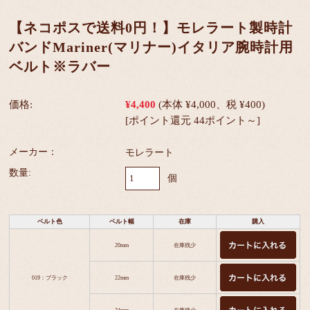
【ネコポスで送料0円！】モレラート製時計
バンドMariner(マリナー)イタリア腕時計用
ベルト※ラバー
価格:
¥4,400
(本体 ¥4,000、税 ¥400)
[ポイント還元 44ポイント～]
メーカー：
モレラート
数量:
個
ベルト色
ベルト幅
在庫
購入
20mm
在庫残少
019：ブラック
22mm
在庫残少
24mm
在庫残少