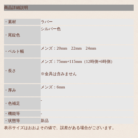
商品詳細説明
・素材
ラバー
シルバー色
・尾錠色
メンズ：20mm 22mm 24mm
・ベルト幅
メンズ：75mm+115mm（12時側+6時側）
・長さ
※金具は含みません
メンズ：6mm
・厚み
-
・色補足
・機能等
-
・状態等
新品
表示サイズはおおよその値で、誤差がある場合がございます。