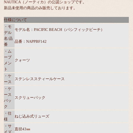
NAUTICA（ノーティカ）の公認ショップです。
新品未使用の商品のみ販売しております。
仕様について
・モ
モデル名：PACIFIC BEACH（パシフィックビーチ）
デル
名/品
品番：NAPPBF142
番
・ム
ーブ
クォーツ
メン
ト
・ケ
ステンレススティールケース
ース
・ケ
ース
スクリューバック
バッ
ク
・仕
ねじ込み式リューズ
様
・サ
直径43㎜
イズ