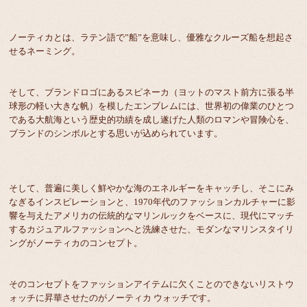
ノーティカとは、ラテン語で”船”を意味し、優雅なクルーズ船を想起さ
せるネーミング。
そして、ブランドロゴにあるスピネーカ（ヨットのマスト前方に張る半
球形の軽い大きな帆）を模したエンブレムには、世界初の偉業のひとつ
である大航海という歴史的功績を成し遂げた人類のロマンや冒険心を、
ブランドのシンボルとする思いが込められています。
そして、普遍に美しく鮮やかな海のエネルギーをキャッチし、そこにみ
なぎるインスピレーションと、1970年代のファッションカルチャーに影
響を与えたアメリカの伝統的なマリンルックをベースに、現代にマッチ
するカジュアルファッションへと洗練させた、モダンなマリンスタイリ
ングがノーティカのコンセプト。
そのコンセプトをファッションアイテムに欠くことのできないリストウ
ォッチに昇華させたのがノーティカ ウォッチです。