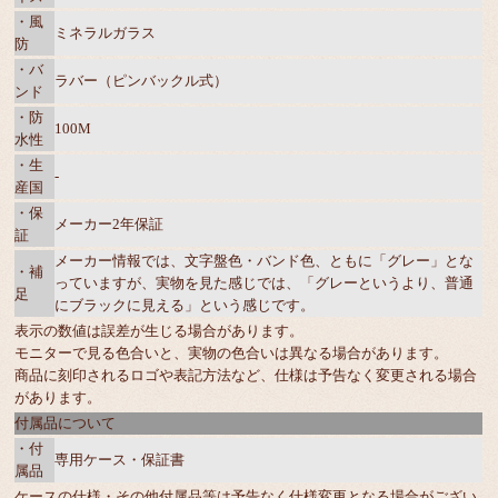
・風
ミネラルガラス
防
・バ
ラバー（ピンバックル式）
ンド
・防
100M
水性
・生
-
産国
・保
メーカー2年保証
証
メーカー情報では、文字盤色・バンド色、ともに「グレー」とな
・補
っていますが、実物を見た感じでは、「グレーというより、普通
足
にブラックに見える」という感じです。
表示の数値は誤差が生じる場合があります。
モニターで見る色合いと、実物の色合いは異なる場合があります。
商品に刻印されるロゴや表記方法など、仕様は予告なく変更される場合
があります。
付属品について
・付
専用ケース・保証書
属品
ケースの仕様・その他付属品等は予告なく仕様変更となる場合がござい