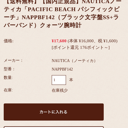
【送料無料】【国内正規品】NAUTICAノー
ティカ「PACIFIC BEACH パシフィックビ
ーチ」NAPPBF142（ブラック文字盤SS+ラ
バーバンド）クォーツ腕時計
価格:
¥17,600
(本体 ¥16,000、税 ¥1,600)
[ポイント還元 176ポイント～]
メーカー：
NAUTICA（ノーティカ）
型番：
NAPPBF142
数量:
本
在庫:
在庫残少