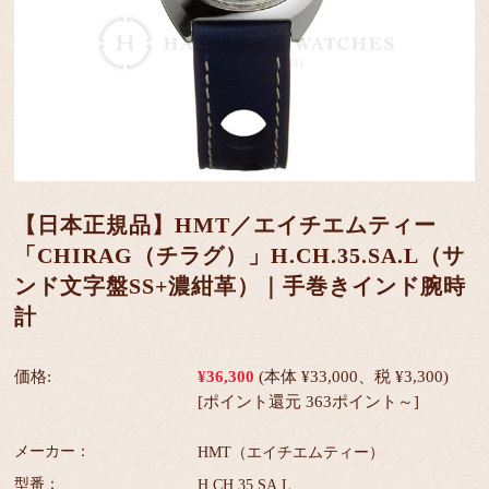
【日本正規品】HMT／エイチエムティー
「CHIRAG（チラグ）」H.CH.35.SA.L（サ
ンド文字盤SS+濃紺革）｜手巻きインド腕時
計
価格:
¥36,300
(本体 ¥33,000、税 ¥3,300)
[ポイント還元 363ポイント～]
メーカー：
HMT（エイチエムティー）
型番：
H.CH.35.SA.L