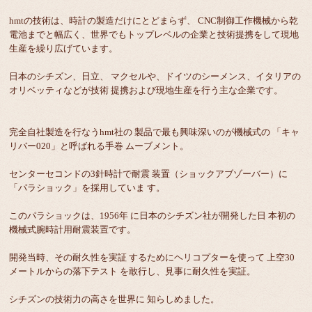
hmtの技術は、時計の製造だけにとどまらず、 CNC制御工作機械から乾
電池までと幅広く、世界でもトップレベルの企業と技術提携をして現地
生産を繰り広げています。
日本のシチズン、日立、 マクセルや、ドイツのシーメンス、イタリアの
オリベッティなどが技術 提携および現地生産を行う主な企業です。
完全自社製造を行なうhmt社の 製品で最も興味深いのが機械式の 「キャ
リバー020」と呼ばれる手巻 ムーブメント。
センターセコンドの3針時計で耐震 装置（ショックアブゾーバー）に
「パラショック」を採用していま す。
このパラショックは、1956年 に日本のシチズン社が開発した日 本初の
機械式腕時計用耐震装置です。
開発当時、その耐久性を実証 するためにヘリコプターを使って 上空30
メートルからの落下テスト を敢行し、見事に耐久性を実証。
シチズンの技術力の高さを世界に 知らしめました。