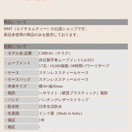
商品について
HMT（エイチエムティー）の公認ショップです。
新品未使用の商品のみを販売しております。
仕様について
・モデル名/品番
CHIRAG（チラグ）
自社製手巻ムーブメントCal.023
・ムーブメント
17石 / 18,000振動 /38時間パワーリザーブ
・ケース
ステンレススティールケース
・ケースバック
ステンレススティールケース
・本体サイズ
横36×縦40mm
・風防
へサライト（硬質プラスティック）風防
・バンド
パンチングレザーストラップ
・防水性
日常生活防水
・生産国
インド製（Made in India）
・保証
1年
・補足
-