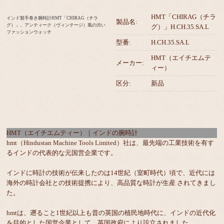
HMT「CHIRAG（チラ
インド製手巻き腕時計HMT「CHIRAG（チラ
製品名:
グ）」。アンティーク（ヴィンテージ）風の渋い
グ）」H.CH.35.SA.L
ファッションウォッチ
型番:
H.CH.35.SA.L
HMT（エイチエムテ
メーカー:
ィー）
区分:
新品
HMT（エイチエムティー）｜インドの腕時計
hmt（Hindustan Machine Tools Limited）社は、最先端の工業技術を有す
るインドの代表的な元国営企業です。
インドに時計の技術が伝来したのは14世紀（室町時代）頃で、近代には
海外の時計会社との技術提携により、高品質な時計が生産 されてきまし
た。
hmtは、遡ること1世紀以上も昔の英国の植民地時代に、インドの近代化
を目的とした国営企業として、英国政府により設立されました。