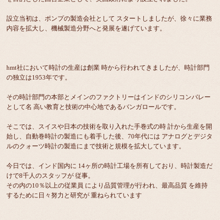
設立当初は、ポンプの製造会社として スタートしましたが、徐々に業務
内容を拡大し、機械製造分野へと発展を遂げています。
hmt社において時計の生産は創業 時から行われてきましたが、時計部門
の独立は1953年です。
その時計部門の本部とメインのファクトリーはインドのシリコンバレー
として名 高い教育と技術の中心地であるバンガロールです。
そこでは、スイスや日本の技術を取り入れた手巻式の時 計から生産を開
始し、自動巻時計の製造にも着手した後、70年代には アナログとデジタ
ルのクォーツ時計の製造にまで技術と規模を拡大しています。
今日では、インド国内に 14ヶ所の時計工場を所有しており、時計製造だ
けで8千人のスタッフが 従事。
その内の10％以上の従業員 により品質管理が行われ、最高品質 を維持
するために日々努力と研究が 重ねられています