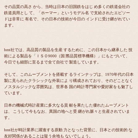
その品質の高さ から、当時は日本の旧国鉄をはじ め多くの鉄道会社の
鉄道員用とし て、「ホーマー」というモデル名 で支給されたエピソー
ドは非常に 有名で、その日本の技術が今日の インドに受け継がれてい
ます。
hmt社では、高品質の製品を生産 するために、この日本から継承した 技
術による製品を「ＩＳＯ9000（国 際品質標準機構）」にもとづいて、
今日でも細部に至るまで全て自社で 製造しています。
そして、このムーブメントを搭載す るラインナップは、1970年代の日本
製に見られたクラシックな外装によ り構成されており、そのどことなく
ノスタルジックな雰囲気は、世界各 国の時計専門家や愛好家をも魅了し
ています。
日本の機械式時計産業に多大なる貢 献を果たした優れたムーブメント
は、 こうして今もなお、異国の地へと受 継がれ脈々と生産されていま
す。
hmt社が時計業界に躍進する原動 力となった背景に、日本との技術的 な
友好関係があることは疑う余地も ないでしょう。