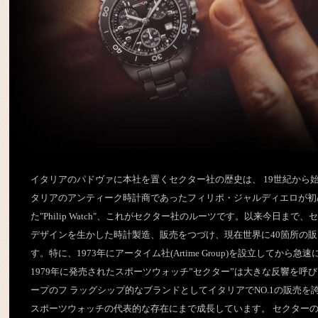
イタリアのパドヴァに本社を置くセクター社の歴史は、 19世紀から始
タリアのアンティーク時計商であったフィリポ・ジャルディエロが初
た"Philip Watch"、これがセクター社のルーツです。以来今日まで
デザインを生かした時計製造、販売をつづけ、現在世界に40箇所の販
す。特に、1973年にアータイム社(Artime Group)を設立してから
1979年に発売されたスポーツウォッチ”セクター”は大きな反響を呼
ープのフ ラッグシップ的なブランドとしてイタリアでNO.1の販売を
スポーツウォッチの代表的な存在にまで成長しています。 セクターの