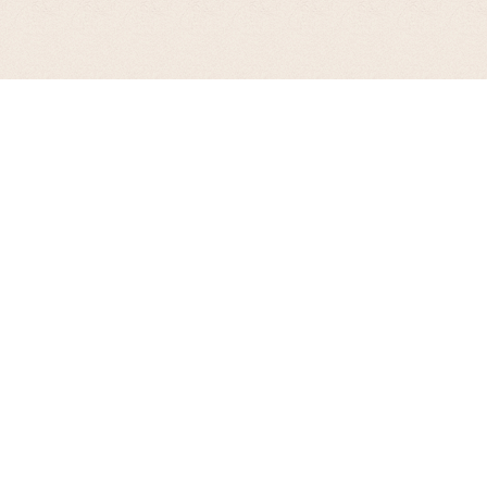
お支払について
PayPay（オンライン決済）、楽天ペイ、Amazonペイ、クレジットカード、代
引き、銀行振込、郵便振替がご利用いただけます。
> 詳細はこちら
商品の在庫について
実店舗を含め、複数店舗で同一商品を販売しているため、ご注文いただいた場
合でも、すでに別店舗にて売れ、完売している場合がございます。
その場合は大変申し訳ございませんが、ご注文をキャンセル処理させていただ
く場合がございます。