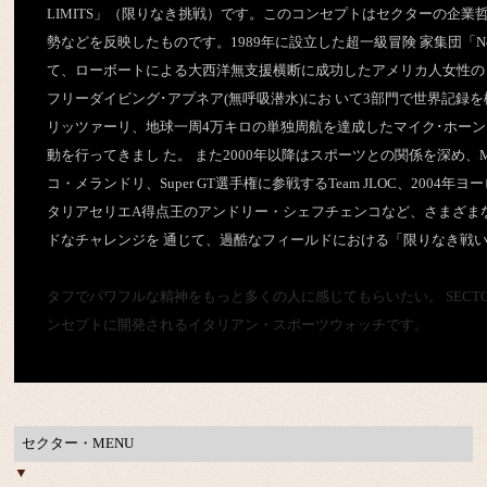
LIMITS」（限りなき挑戦）です。このコンセプトはセクターの企業
勢などを反映したものです。1989年に設立した超一級冒険 家集団「No Li
て、ローボートによる大西洋無支援横断に成功したアメリカ人女性の
フリーダイビング･アプネア(無呼吸潜水)にお いて3部門で世界記録
リッツァーリ、地球一周4万キロの単独周航を達成したマイク･ホー
動を行ってきまし た。 また2000年以降はスポーツとの関係を深め、Mo
コ・メランドリ、Super GT選手権に参戦するTeam JLOC、2004年
タリアセリエA得点王のアンドリー・シェフチェンコなど、さまざま
ドなチャレンジを 通じて、過酷なフィールドにおける「限りなき戦
タフでパワフルな精神をもっと多くの人に感じてもらいたい。 SECTORは
ンセプトに開発されるイタリアン・スポーツウォッチです。
セクター・MENU
▼