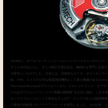
1904年に、ポール=カッティンとジョルジュ=クリスチャンがスイス
オリス川のほとりに、オリス時計工場を設立。腕時計を専門に生産す
大変珍しいものでした。1938には、伝統的なオリス・ポインターデ
始。1968、スイスの公式な精度測定機関として最も権威のあるAstronomical a
ObservatoryNeuchatel(アストロノミカル・クロノメトリック・
テル)はオリスムーブメントの“究極の高精度”を公式に認め、これを発
ロノグラフムーブメントで有名なデュボア・デュプラ社との協同開発
て最初の自動巻クロノグラフウォッチを発売しました。それ以来、コ