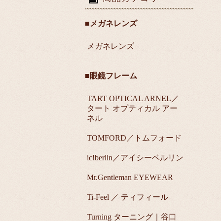
■メガネレンズ
メガネレンズ
■眼鏡フレーム
TART OPTICAL ARNEL／
タート オプティカル アー
ネル
TOMFORD／トムフォード
ic!berlin／アイシーベルリン
Mr.Gentleman EYEWEAR
Ti-Feel ／ ティフィール
Turning ターニング｜谷口