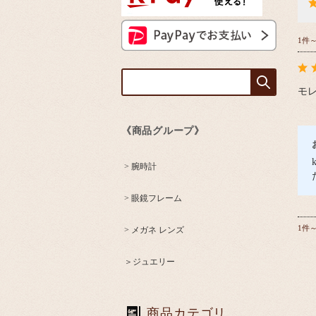
1件
モ
《商品グループ》
> 腕時計
> 眼鏡フレーム
1件
> メガネ レンズ
＞ジュエリー
商品カテゴリ