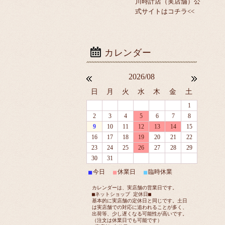
川時計店（実店舗）公
式サイトはコチラ<<
2026/08
日
月
火
水
木
金
土
1
2
3
4
5
6
7
8
9
10
11
12
13
14
15
16
17
18
19
20
21
22
23
24
25
26
27
28
29
30
31
今日
休業日
臨時休業
■
■
■
カレンダーは、実店舗の営業日です。
■ネットショップ 定休日■
基本的に実店舗の定休日と同じです。土日
は実店舗での対応に追われることが多く、
出荷等、少し遅くなる可能性が高いです。
（注文は休業日でも可能です）