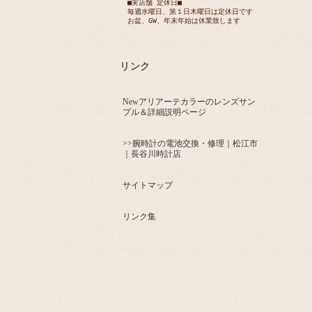
■実店舗 定休日■
毎週水曜日、第１日木曜日は定休日です
お盆、GW、年末年始は休業致します
リンク
Newアリアーテカラーのレンズサン
プル＆詳細説明ページ
>>腕時計の電池交換・修理｜松江市
｜長谷川時計店
サイトマップ
リンク集