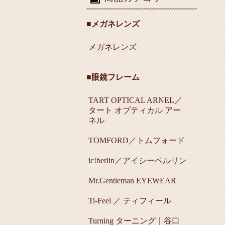
■メガネレンズ
メガネレンズ
■眼鏡フレーム
TART OPTICAL ARNEL／
タート オプティカル アー
ネル
TOMFORD／トムフォード
ic!berlin／アイシーベルリン
Mr.Gentleman EYEWEAR
Ti-Feel ／ ティフィール
Turning ターニング｜谷口