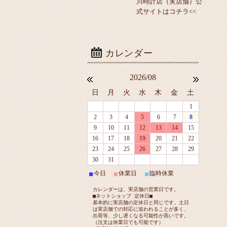
川時計店（実店舗）公
式サイトはコチラ<<
2026/08
日
月
火
水
木
金
土
1
2
3
4
5
6
7
8
9
10
11
12
13
14
15
16
17
18
19
20
21
22
23
24
25
26
27
28
29
30
31
今日
休業日
臨時休業
■
■
■
カレンダーは、実店舗の営業日です。
■ネットショップ 定休日■
基本的に実店舗の定休日と同じです。土日
は実店舗での対応に追われることが多く、
出荷等、少し遅くなる可能性が高いです。
（注文は休業日でも可能です）