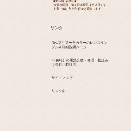
■実店舗 定休日■
毎週水曜日、第１日木曜日は定休日です
お盆、GW、年末年始は休業致します
リンク
Newアリアーテカラーのレンズサン
プル＆詳細説明ページ
>>腕時計の電池交換・修理｜松江市
｜長谷川時計店
サイトマップ
リンク集