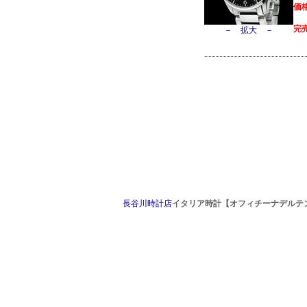
価格
完
－ 拡大 －
長谷川時計店
イタリア時計【オフィチーナデルテンポ