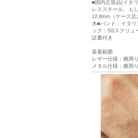
■国内正規品(イタリ
レススチール、もし
12.8mm（ケー
水■バンド：イタリア
ック：SSスクリュ
証書付き
装着範囲
レザー仕様：腕周り実寸
メタル仕様：腕周り実寸