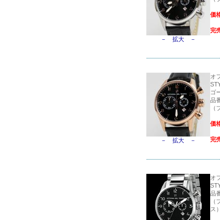
価格
完
－ 拡大 －
オ
S
ゴ
品番
（
価格
完
－ 拡大 －
オ
S
品番
（
ス