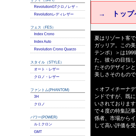
RevolutionGTクロノレザ－
→ トップ
Revolutionレディレザー
フェス（FES）
Index Crono
夏はリゾート客で
Index Auto
ガッリア。この美し
Revolution Crono Quarzo
テンポ）＞は19
た。彼らの目指し
スタイル（STYLE）
たそのデザインと
オート・レザー
美しさそのもので
クロノ・レザー
＜オフィチーナデ
ファントム(PHANTOM)
ンドですが、既に
3H
いされております
クロノ
で４度の特集記事
係者、市場からイ
パワー(POWER)
ルミクロン
して高い評価を受
GMT