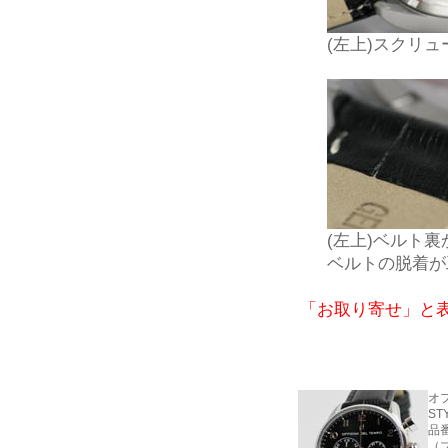
(左上)スクリュ
(左上)ベルト
ベルトの脱着が
「お取り寄せ」と
オ
ST
品番
（