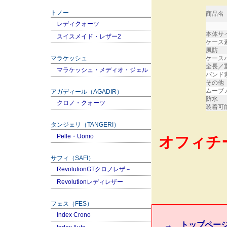
トノー
商品名
レディクォーツ
本体サ
スイスメイド・レザー2
ケース
風防
ケース
マラケッシュ
全長／
マラケッシュ・メディオ・ジェル
バンド
その他
ムーブ
アガディール（AGADIR）
防水
クロノ・クォーツ
装着可
タンジェリ（TANGERI）
Pelle・Uomo
オフィチ
サフィ（SAFI）
RevolutionGTクロノレザ－
Revolutionレディレザー
フェス（FES）
Index Crono
→ トップペー