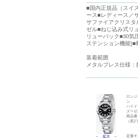
■国内正規品（スイス
ース■レディース／サ
サファイアクリスタ
ゼル■ねじ込み式リ
リューバック■30気
ステンション機能)■
装着範囲
メタルブレス仕様：腕
全6ケ(9.3mm)、バネ
ロンジ
ン
ハイド
ズベゼ
商品番号L
（黒2
定価￥13
－ 拡大 －