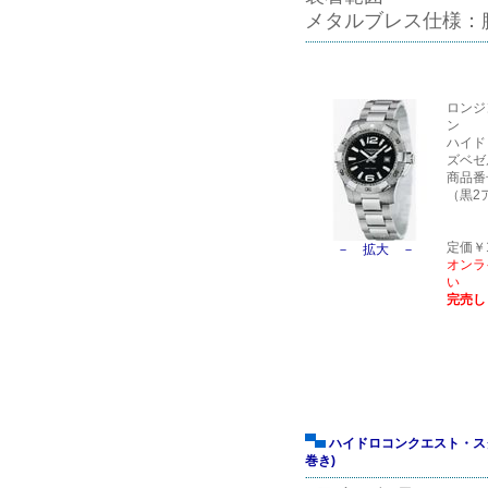
メタルブレス仕様：
ロンジ
ン
ハイド
ズベゼ
商品番号L
（黒2
定価￥13
－ 拡大 －
オンラ
い
完売し
ハイドロコンクエスト・ス
巻き)