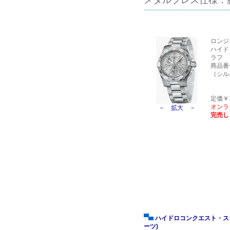
メタルブレス仕様：
ロンジ
ハイド
ラフ
商品番号L
（シル
定価￥17
オンラ
－ 拡大 －
完売し
ハイドロコンクエスト・ス
ーツ)