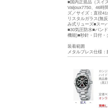
■国内正規品（スイス製
Valjoux7750
ズ／サイズ：直径41
リスタルガラス(無
み式リューズ■スー
■30気圧防水■バン
機能)■秒針・日付・
装着範囲
メタルブレス仕様：
ロンジ
ハイド
商品番号L
（黒1
定価￥24
オンラ
－ 拡大 －
完売し