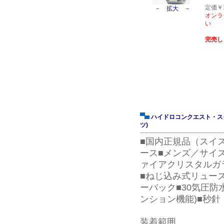
定価￥16
－ 拡大 －
オンラ
い
完売し
ハイドロコンクエスト・ス
ツ)
■国内正規品（スイス
ース■メンズ／サイズ
ァイアクリスタルガ
■ねじ込み式リュー
ーバック■30気圧防
ンション機能)■秒針
装着範囲