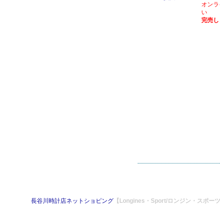
オンラ
い
完売し
長谷川時計店ネットショピング
【Longines・Sport/ロンジン