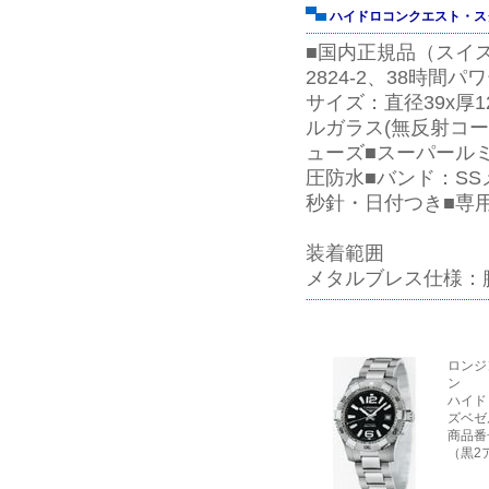
ハイドロコンクエスト・ス
■国内正規品（スイス製
2824-2
、38時間パ
サイズ：直径39x厚
ルガラス(無反射コ
ューズ■スーパール
圧防水■バンド：SS
秒針・日付つき■専用
装着範囲
メタルブレス仕様：
ロンジ
ン
ハイド
ズベゼ
商品番号L
（黒2