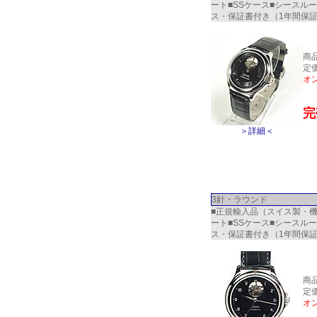
ート■SSケース■シースル
ス・保証書付き（1年間保
商
定価
オ
完
＞詳細＜
3針・ラウンド
■正規輸入品（スイス製・機械
ート■SSケース■シースル
ス・保証書付き（1年間保
商
定価
オ