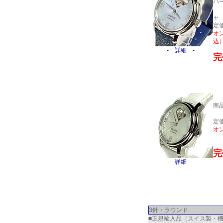
ハ
※
ャ
定価
オン
込
- 詳細 -
完
商
※
定価
オ
完
- 詳細 -
3針・ラウンド
■正規輸入品（スイス製・機械