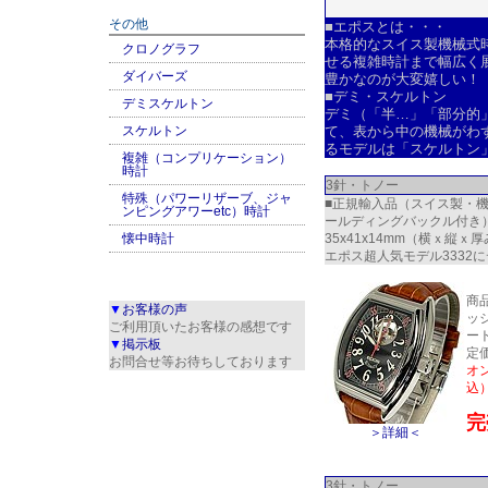
その他
■エポスとは・・・
本格的なスイス製機械式
クロノグラフ
せる複雑時計まで幅広く
ダイバーズ
豊かなのが大変嬉しい！
■デミ・スケルトン
デミスケルトン
デミ（「半…」「部分的
スケルトン
て、表から中の機械がわ
るモデルは「スケルトン
複雑（コンプリケーション）
時計
3針・トノー
特殊（パワーリザーブ、ジャ
■正規輸入品（スイス製・機
ンピングアワーetc）時計
ールディングバックル付き）
懐中時計
35x41x14mm（横ｘ縦
エポス超人気モデル3332
商品
▼
お客様の声
ッ
ご利用頂いたお客様の感想です
ー
▼
掲示板
定価
お問合せ等お待ちしております
オン
込
完
＞詳細＜
3針・トノー