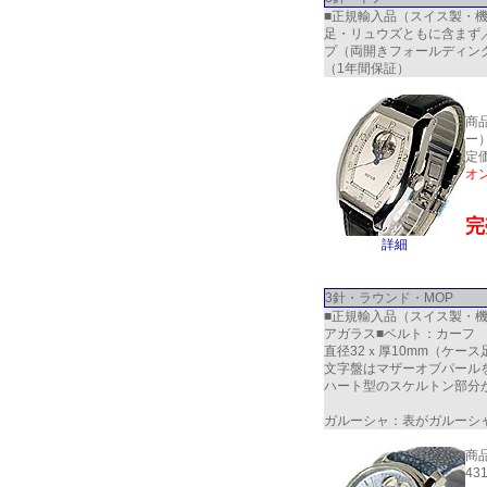
■正規輸入品（スイス製・機械
足・リュウズともに含まず／
プ（両開きフォールディン
（1年間保証）
商
ー
定価
オ
完
詳細
3針・ラウンド・MOP
■正規輸入品（スイス製・機械
アガラス■ベルト：カーフ 
直径32ｘ厚10mm（ケー
文字盤はマザーオブパール
ハート型のスケルトン部分
ガルーシャ：表がガルーシ
商
43