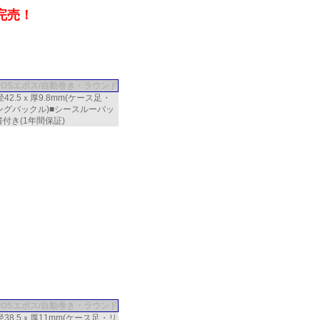
完売！
POSエポス/自動巻き・ラウンド
42.5ｘ厚9.8mm(ケース足・
ングバックル)■シースルーバッ
付き(1年間保証)
POSエポス/自動巻き・ラウンド
38.5ｘ厚11mm(ケース足・リ