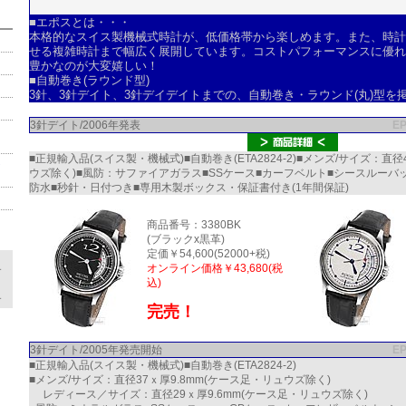
■エポスとは・・・
本格的なスイス製機械式時計が、低価格帯から楽しめます。また、時計
せる複雑時計まで幅広く展開しています。コストパフォーマンスに優れ
豊かなのが大変嬉しい！
■自動巻き(ラウンド型)
3針、3針デイト、3針デイデイトまでの、自動巻き・ラウンド(丸)型を
3針デイト/2006年発表
E
）
■正規輸入品(スイス製・機械式)■自動巻き(ETA2824-2)■メンズ/サイズ：直径
ャ
ウズ除く)■風防：サファイアガラス■SSケース■カーフベルト■シースルーバッ
防水■秒針・日付つき■専用木製ボックス・保証書付き(1年間保証)
商品番号：3380BK
(ブラックx黒革)
定価￥54,600(52000+税)
オンライン価格￥43,680(税
す
込)
す
完売！
3針デイト/2005年発売開始
E
■正規輸入品(スイス製・機械式)■自動巻き(ETA2824-2)
■メンズ/サイズ：直径37ｘ厚9.8mm(ケース足・リュウズ除く)
レディース／サイズ：直径29ｘ厚9.6mm(ケース足・リュウズ除く)