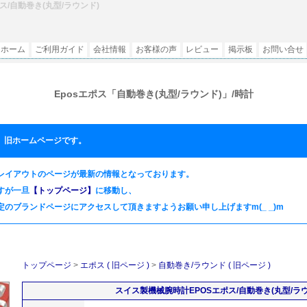
/自動巻き(丸型/ラウンド)
ホーム
ご利用ガイド
会社情報
お客様の声
レビュー
掲示板
お問い合せ
Eposエポス「自動巻き(丸型/ラウンド)」/時計
、旧ホームページです。
レイアウトのページが最新の情報となっております。
すが一旦
【トップページ】
に移動し、
定のブランドページにアクセスして頂きますようお願い申し上げますm(_ _)m
トップページ
>
エポス ( 旧ページ )
>
自動巻き/ラウンド ( 旧ページ )
スイス製機械腕時計EPOSエポス/自動巻き(丸型/ラウ