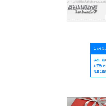
スイス製機械式時計EPOSエポス
こちらは
現在、新
お手数で
再度ご指