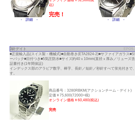
オンライン価格￥52,080(税
込)
完売！
- 詳細 -
- 詳細 -
3針デイト
EPO
■正規輸入品(スイス製・機械式)■自動巻き(ETA2824-2)■サファイアガラス■
ーバック■日付つき■5気圧防水■サイズ約40ｘ10mm(直径ｘ厚み／リューズ
証書付き(1年間保証)
インデックス部のアラビア数字、棒字、長針／短針／秒針すべて蛍光付きで
す。
商品番号：3280RBKM(アクションチーム・デイト)
定価￥75,600(72000+税)
オンライン価格￥60,480(税込)
完売