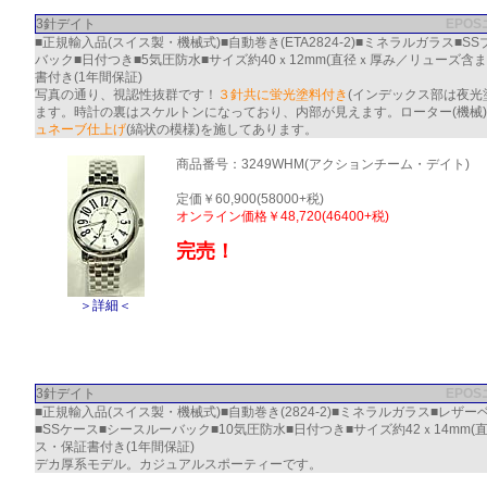
3針デイト
EPO
■正規輸入品(スイス製・機械式)■自動巻き(ETA2824-2)■ミネラルガラス■S
バック■日付つき■5気圧防水■サイズ約40ｘ12mm(直径ｘ厚み／リューズ含
書付き(1年間保証)
写真の通り、視認性抜群です！
３針共に蛍光塗料付き
(インデックス部は夜光
ます。時計の裏はスケルトンになっており、内部が見えます。ローター(機械
ュネーブ仕上げ
(縞状の模様)を施してあります。
商品番号：3249WHM(アクションチーム・デイト)
定価￥60,900(58000+税)
オンライン価格￥48,720(46400+税)
完売！
＞詳細＜
3針デイト
EPO
■正規輸入品(スイス製・機械式)■自動巻き(2824-2)■ミネラルガラス■レザー
■SSケース■シースルーバック■10気圧防水■日付つき■サイズ約42ｘ14mm(
ス・保証書付き(1年間保証)
デカ厚系モデル。カジュアルスポーティーです。