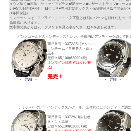
ュウズ除く)■風防：サファイアガラス■SSケース■レザーストラップ■シース
ン)■5気圧防水■秒針、日付つき■専用木製ボックス・保証書付き(1年間保証
(1年間保証)
インデックスは「アプライト」・・・文字盤とは別のパーツを付けたもの。
高級感があります。
文字盤の裏からはムーブメントを見る事ができ、動きを楽しめます。
ピンクゴールドのインデックスといい、全般的にアンティーク調な雰囲
商品番号：3372ASL(アクシ
ョンチーム／自動巻き・白ｘ
黒革)
定価￥65,100(62000+税)
オンライン価格￥52,080(税
込)
完売！
- 詳細 -
- 詳細 -
。シルバーのバーインデックスがクール。全体的にはアンティーク調
商品番号：3372WH(自動巻
き・白ｘ黒革)
定価￥65,100(62000+税)