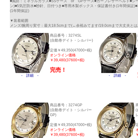
■風防：ミネラルガラス■SSケース or GPケース■カーフレザーベルト■シ
ン)■5気圧防水■秒針、日付つき■専用木製ボックス・保証書付き(1年間保証
(1年間保証)
▼装着範囲
メンズ/腕周り実寸：最大18.5cmまで(←余裕みてます/19.0cmまで大丈夫と
商品番号：3274SL
(自動巻デイト・シルバー)
定価￥49,350(47000+税)
オンライン価格
￥39,480(37600+税)
完売！
- 詳細 -
- 詳細 -
商品番号：3274GP
(自動巻デイト・シルバー
GP)
定価￥49,350(47000+税)
定
オンライン価格
￥39,480(37600+税)
￥