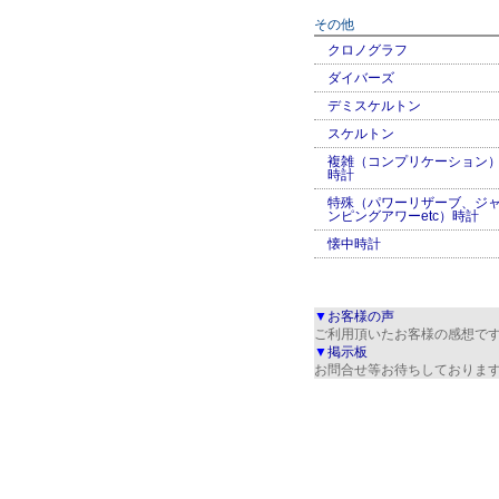
その他
クロノグラフ
ダイバーズ
デミスケルトン
スケルトン
複雑（コンプリケーション
時計
特殊（パワーリザーブ、ジ
ンピングアワーetc）時計
懐中時計
▼
お客様の声
ご利用頂いたお客様の感想で
▼
掲示板
お問合せ等お待ちしておりま