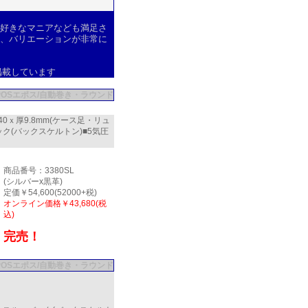
好きなマニアなども満足さ
、バリエーションが非常に
掲載しています
POSエポス/自動巻き・ラウンド
40ｘ厚9.8mm(ケース足・リュ
ク(バックスケルトン)■5気圧
商品番号：3380SL
(シルバーx黒革)
定価￥54,600(52000+税)
オンライン価格￥43,680(税
込)
完売！
POSエポス/自動巻き・ラウンド