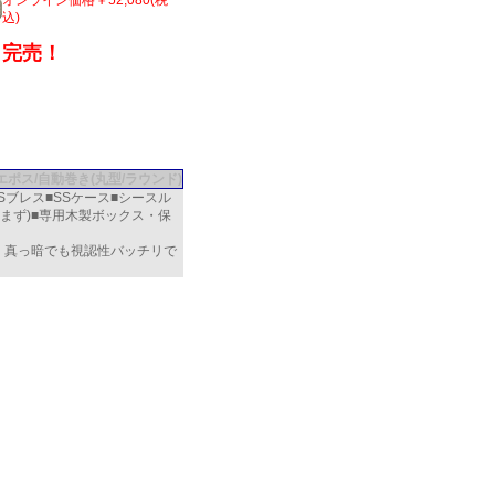
オンライン価格￥52,080(税
込)
完売！
Sエポス/自動巻き(丸型/ラウンド)
SSブレス■SSケース■シースル
含まず)■専用木製ボックス・保
、真っ暗でも視認性バッチリで