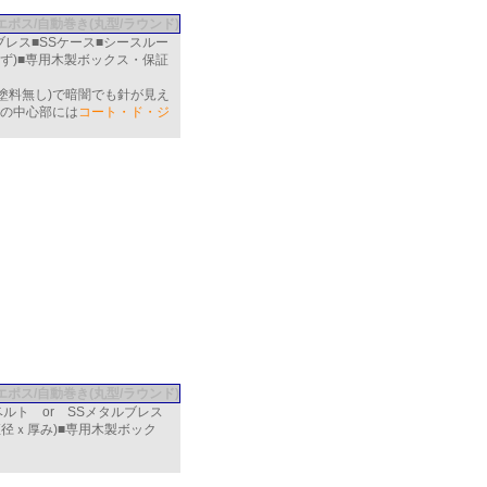
Sエポス/自動巻き(丸型/ラウンド)
Sブレス■SSケース■シースルー
まず)■専用木製ボックス・保証
塗料無し)で暗闇でも針が見え
)の中心部には
コート・ド・ジ
Sエポス/自動巻き(丸型/ラウンド)
ベルト or SSメタルブレス
直径ｘ厚み)■専用木製ボック