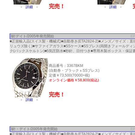
完売！
- 詳細 -
- 詳細 -
3針デイト/2005年発売開始
E
■正規輸入品(スイス製・機械式)■自動巻き(ETA2824-2)■メンズ／サイズ：直径
リュウズ除く)■サファイアガラス■SSケース■SSブレス(両開きフォールディ
ク(バックスケルトン)■5気圧防水■秒針、日付つき■専用木製ボックス・保証書
商品番号：3367BKM
(自動巻・ブラックｘSSブレス)
定価￥73,500(70000+税)
オンライン価格￥58,800(税込)
完売！
- 詳細 -
3針・デイト/2005年発売開始
E
■正規輸入品(スイス製・機械式)■自動巻き(ETA2824-2)■メンズ／サイズ：直径